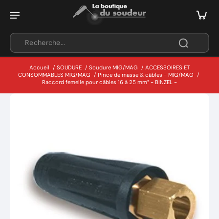
Accueil
/
SOUDURE
/
Soudure MIG/MAG
/
ACCESSOIRES ET
CONSOMMABLES MIG/MAG
/
Pince de masse & câbles - MIG/MAG
/
Raccord femelle pour câbles 16 à 25 mm² - BINZEL -