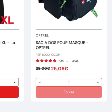
OPTREL
 XL - La
SAC A DOS POUR MASQUE -
OPTREL
REF: 8000.100.OP
5
/
5
-
1
avis
25,06€
28,00€
+
-
+
Épuisé