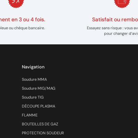
ent en 3 ou 4 fois.
Satisfait ou rembo
bleue ou chèque bancaire.
Essayez sans risque : vous av
pour changer d’avi
Navigation
Soudure MMA
Soudure MIG/MAG
Soudure TIG
DÉCOUPE PLASMA
FLAMME
BOUTEILLES DE GAZ
PROTECTION SOUDEUR