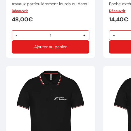
travaux particulièrement lourds ou dans
Poche extér
lesquels il faut s'agenouiller.
Découvrir
Découvrir
Feutrage de
Marque: TRAFIMET
48,00€
14,40€
Serrage par
Rèf: F12095
Marque : 
-
+
-
Réference
Ajouter au panier