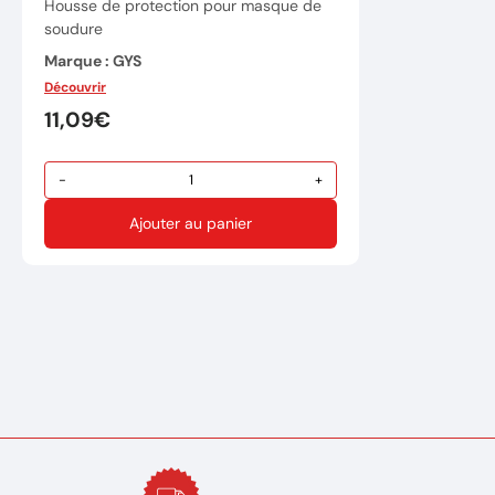
Housse de protection pour masque de
soudure
Marque : GYS
Découvrir
Réference: 043299
11,09€
-
+
Ajouter au panier