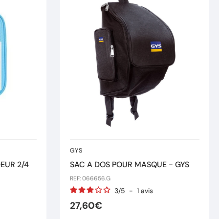
GYS
DEUR 2/4
SAC A DOS POUR MASQUE - GYS
REF: 066656.G
3
/
5
-
1
avis
27,60€