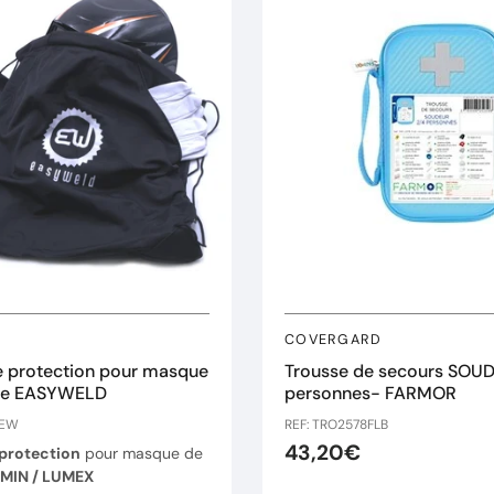
COVERGARD
 protection pour masque
Trousse de secours SOU
re EASYWELD
personnes- FARMOR
.EW
REF: TRO2578FLB
43,20€
protection
pour masque de
MIN / LUMEX