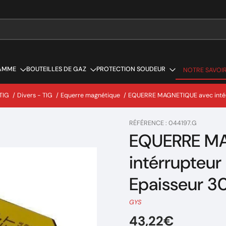
AMME
BOUTEILLES DE GAZ
PROTECTION SOUDEUR
NOTRE SAVOIR
NOTRE SAVOIR
TIG
/
Divers - TIG
/
Equerre magnétique
/
EQUERRE MAGNETIQUE avec intér
RÉFÉRENCE : 044197.G
EQUERRE MA
intérrupteur
Epaisseur 
GYS
43,22€