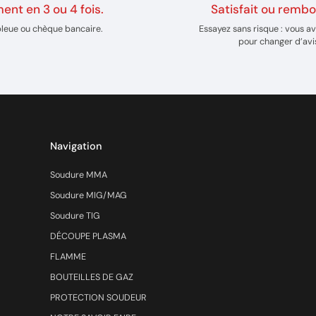
ent en 3 ou 4 fois.
Satisfait ou rembo
bleue ou chèque bancaire.
Essayez sans risque : vous av
pour changer d’avi
Navigation
Soudure MMA
Soudure MIG/MAG
Soudure TIG
DÉCOUPE PLASMA
FLAMME
BOUTEILLES DE GAZ
PROTECTION SOUDEUR