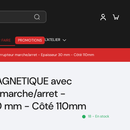
L'ATELIER
 FAIRE
PROMOTIONS
 FAIRE
rupteur marche/arret - Epaisseur 30 mm - Côté 110mm
GNETIQUE avec
 marche/arret -
30 mm - Côté 110mm
18 - En stock