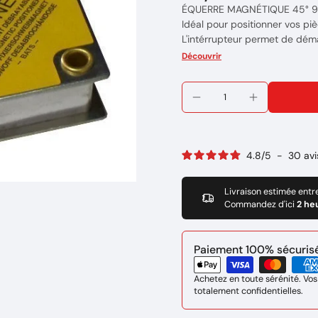
ÉQUERRE MAGNÉTIQUE 45° 9
Idéal pour positionner vos pi
L'intérrupteur permet de déma
Cela permet de se débarasser 
Découvrir
Maintien jusqu'à 35 kg maxi
Epaisseur 30mm
Côté 110 x 95 mm
Poids : 0.45 kg
Marque: TOPARC
4.8
/
5
-
30
avi
Livraison estimée entr
Commandez d'ici
2 he
Paiement 100% sécurisé 
Achetez en toute sérénité. Vos
totalement confidentielles.