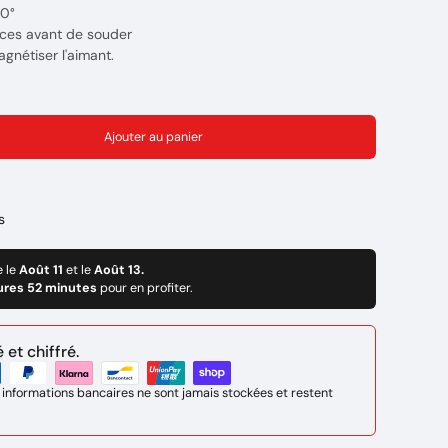
0°
èces avant de souder
gnétiser l'aimant.
des limailles de fer
Ajouter au panier
s
e le
Août 11
et le
Août 13.
ures 52 minutes
pour en profiter.
et chiffré.
 informations bancaires ne sont jamais stockées et restent