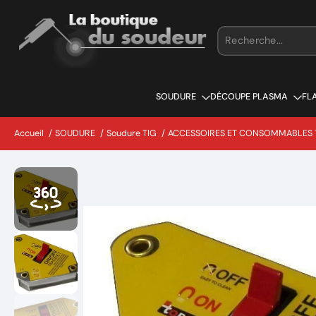
Aller
au
contenu
SOUDURE
DÉCOUPE PLASMA
FL
Accueil
/
SOUDURE
/
Soudure TIG
/
ACCESSOIRES ET CONSOMMABLES 
Passer
aux
informations
sur
le
produit