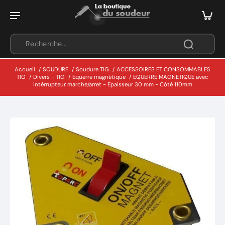
Accueil
/
SOUDURE
/
Soudure TIG
/
ACCESSOIRES ET CONSOMMABLES
TIG
/
Divers - TIG
/
Equerre magnétique
/
EQUERRE MAGNETIQUE avec
intérrupteur marche/arret - Epaisseur 30 mm - Côté 110mm