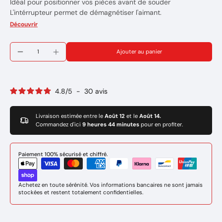
Idéal pour positionner vos pièces avant de souder
L'intérrupteur permet de démagnétiser l'aimant.
Cela permet de se débarasser des limailles de fer
Découvrir
Maintien jusqu'à 35 kg maxi
Epaisseur 30mm
Ajouter au panier
Côté 110 x 95 mm
Poids : 0.45 kg
Marque: TOPARC
4.8
/
5
-
30
avis
Livraison estimée entre le
Août 12
et le
Août 14.
Commandez d'ici
9 heures 44 minutes
pour en profiter.
Paiement 100% sécurisé et chiffré.
Achetez en toute sérénité. Vos informations bancaires ne sont jamais
stockées et restent totalement confidentielles.