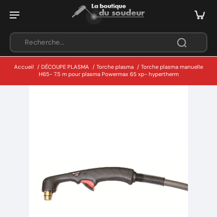
Accueil
/
DÉCOUPE PLASMA
/
Torche plasma
/
Torche plasma manuelle
H65- 7.5 m pour plasma Powermax 65 xp- hypertherm