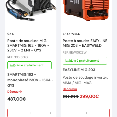
GYS
EASYWELD
Poste de soudure MIG
Poste à souder EASYLINE
SMARTMIG 162 - 160A -
MIG 203 - EASYWELD
230V - 2 EN1 - GYS
REF: 8EW057.EW
REF: 033160.G
Livré gratuitement
Livré gratuitement
EASYLINE MIG 203
SMARTMIG 162 -
Poste de soudage inverter,
Monophasé 230V - 160A -
MMA / MIG-MAG
GYS
Découvrir
Utilisation facile pour
Découvrir
Poste de soudure
l'Aluminium, l'Acier, fil fourré
299,00€
565,00€
monophasé MIG/MAG
487,00€
et inox.
160A.
Générateur compact
Idéal pour les artisans et
-
+
-
+
portable monophasé.