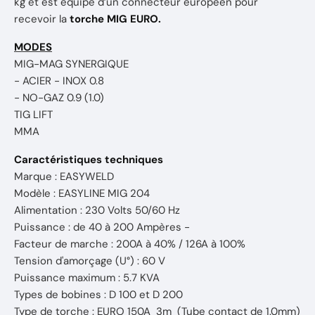
kg et est équipé d’un connecteur européen pour
recevoir la
torche MIG EURO.
MODES
MIG-MAG SYNERGIQUE
- ACIER - INOX 0.8
- NO-GAZ 0.9 (1.0)
TIG LIFT
MMA
Caractéristiques techniques
Marque : EASYWELD
Modèle : EASYLINE MIG 204
Alimentation : 230 Volts 50/60 Hz
Puissance : de 40 à 200 Ampères -
Facteur de marche : 200A à 40% / 126A à 100%
Tension d'amorçage (U°) : 60 V
Puissance maximum : 5.7 KVA
Types de bobines : D 100 et D 200
Type de torche : EURO 150A 3m (Tube contact de 1.0mm)