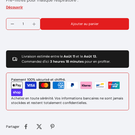
Pré-filtres pour masque respiratoire :
- SYSTEME VENTILE PANTERA
Découvrir
Marque : SACIT
Réference: SPL000381
Ajouter au panier
Livraison estimée entre le
Août 11
et le
Août 13.
Commandez d'ici
3 heures 18 minutes
pour en profiter.
Paiement 100% sécurisé et chiffré.
Achetez en toute sérénité. Vos informations bancaires ne sont jamais
stockées et restent totalement confidentielles.
Partager