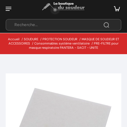
Accueil
/
SOUDURE
/
PROTECTION SOUDEUR
/
MASQUE DE SOUDEUR ET
ACCESSOIRES
/
Consommables système ventilatoire
/
PRE-FILTRE pour
masque respiratoire PANTERA - SACIT - UNITE