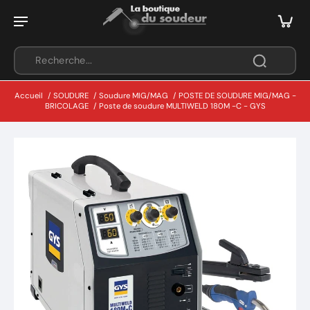
Accueil
/
SOUDURE
/
Soudure MIG/MAG
/
POSTE DE SOUDURE MIG/MAG -
BRICOLAGE
/
Poste de soudure MULTIWELD 180M -C - GYS