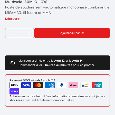
Multiweld 180M-C - GYS
Poste de soudure semi-automatique monophasé combinant le
MIG/MAG, fil fourré et MMA.
Idéal pour les serruriers et les ateliers de maintenance
Découvrir
Générateur compact multiprocédé portable monophasé.
Intensité nominale: 150Amp @ 20% (110Amp @ 60%).
Ajouter au panier
Très facile à transporter sur site
Puissance de 30 à 180 AMP
Alimentation 230V
Il permet de souder l’acier, l’inox, l’aluminum.
4 Galets d'entrainement motorisés
Interface digitale avec affichage en temps réel de la tension et
Livraison estimée entre le
Août 12
et le
Août 14.
Commandez d'ici
9 heures 46 minutes
pour en profiter.
du courant de soudage
Marque : GYS
Réference: 078727
Paiement 100% sécurisé et chiffré.
Garantie de 2 ans
Achetez en toute sérénité. Vos informations bancaires ne sont jamais
stockées et restent totalement confidentielles.