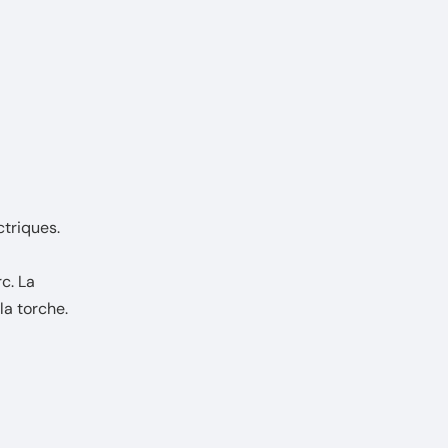
ctriques.
c. La
a torche.