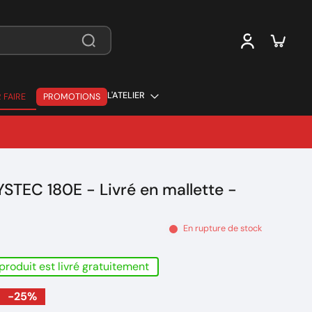
L'ATELIER
 FAIRE
PROMOTIONS
 FAIRE
STEC 180E - Livré en mallette -
En rupture de stock
produit est livré gratuitement
-25%