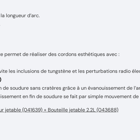
 la longueur d’arc.
.
te permet de réaliser des cordons esthétiques avec :
te les inclusions de tungstène et les perturbations radio éle
)
n de soudure sans cratères grâce à un évanouissement de l’ar
issement en fin de soudure se fait par simple mouvement de l
 jetable (041639) + Bouteille jetable 2.2L (043688)