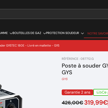
AMME
BOUTEILLES DE GAZ
PROTECTION SOUDEUR
NOTRE SAVOIR
NOTRE SAVOIR
uder GYSTEC 180E - Livré en mallette - GYS
RÉFÉRENCE : 087712.G
Poste à souder GY
GYS
GYS
Garantie 2 ans
Ce 
319,99€
426,00€