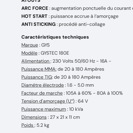
ATOUTS
ARC FORCE
: augmentation ponctuelle du courant e
HOT START
: puissance accrue à l’amorçage
ANTI STICKING
: procédé anti-collage
Caractéristiques techniques
Marque
: GYS
Modèle
: GYSTEC 180E
Alimentation
: 230 Volts 50/60 Hz - 16A -
Puissance MMA:
de 20 à 180 Ampères
Puissance TIG
: de 20 à 180 Ampères
Diamétre électrode
: 1.6 - 5.0 mm
Facteur de marche
: 105A à 60% - 80A à 100%
Tension d'amorçage (U°)
: 64 V
Puissance maximum
: 10 kVa
Dimensions
: 27 x 21 x 11 cm
Poids
: 5.2 kg