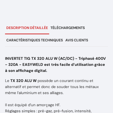
1 x Tuyau gaz 2 m
1 x Câble pince-électrode 3 m
1 x Torche WeldTig 18 - 8 m
1 x Refroidisseur ProCool
Marque : EASYWELD
DESCRIPTION DÉTAILLÉE
TÉLÉCHARGEMENTS
Réference: 1EW753
Garantie de 3 ans
CARACTÉRISTIQUES TECHNIQUES
AVIS CLIENTS
"photo non contractuelle"
INVERTET TIG TX 320 ALU W (AC/DC) - Triphasé 400V
- 320A - EASYWELD est très facile d’utilisation grâce
à son affichage digital.
Le
TX 320 ALU W
possède un courant continu et
alternatif et permet donc de souder tous les métaux
même l’aluminium et ses alliages.
Il est équipé d’un amorçage HF.
Réglages simples : pré-gaz, pré-fusion, intensité,