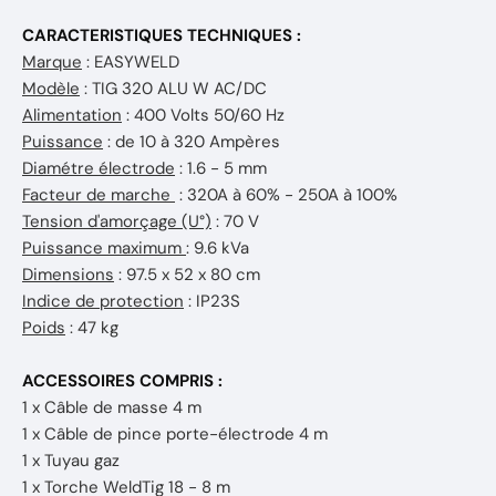
CARACTERISTIQUES TECHNIQUES :
Marque
: EASYWELD
Modèle
: TIG 320 ALU W AC/DC
Alimentation
: 400 Volts 50/60 Hz
Puissance
: de 10 à 320 Ampères
Diamétre électrode
: 1.6 - 5 mm
Facteur de marche
: 320A à 60% - 250A à 100%
Tension d'amorçage (U°)
: 70 V
Puissance maximum
: 9.6 kVa
Dimensions
: 97.5 x 52 x 80 cm
Indice de protection
: IP23S
Poids
: 47 kg
ACCESSOIRES COMPRIS :
1 x Câble de masse 4 m
1 x Câble de pince porte-électrode 4 m
1 x Tuyau gaz
1 x Torche WeldTig 18 - 8 m