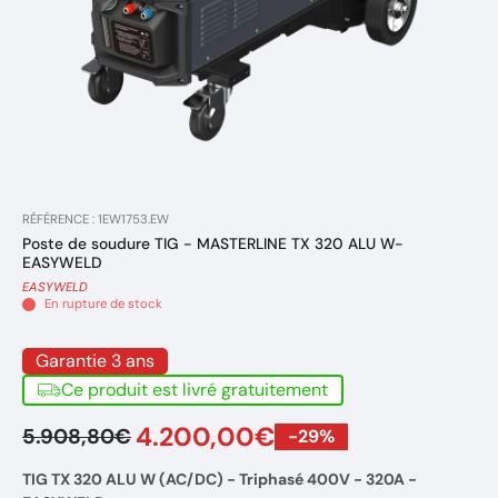
RÉFÉRENCE : 1EW1753.EW
Poste de soudure TIG - MASTERLINE TX 320 ALU W-
EASYWELD
EASYWELD
En rupture de stock
Garantie 3 ans
Ce produit est livré gratuitement
4.200,00€
5.908,80€
-29%
TIG TX 320 ALU W (AC/DC) - Triphasé 400V - 320A -