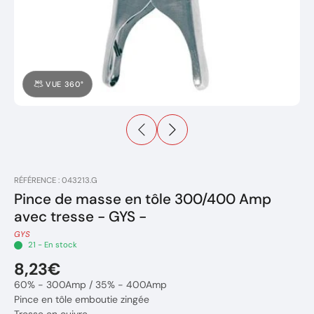
VUE 360°
RÉFÉRENCE : 043213.G
Pince de masse en tôle 300/400 Amp
avec tresse - GYS -
GYS
21 - En stock
8,23€
60% - 300Amp / 35% - 400Amp
Pince en tôle emboutie zingée