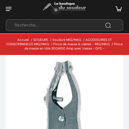
Accueil
/
SOUDURE
/
Soudure MIG/MAG
/
ACCESSOIRES ET
CONSOMMABLES MIG/MAG
/
Pince de masse & câbles - MIG/MAG
/
Pince
de masse en tôle 300/400 Amp avec tresse - GYS -