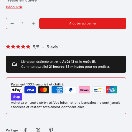
Tresse en cuivre
Contact par plaque de laiton
Découvrir
Pour câblage 16 à 70 mm2
Fixation par cosse M8
Ajouter au panier
Longueur totale : 200 mm
Epaisseur : 23 mm
Poids de la pince: 270 Gr
Marque : GYS
5
/
5
-
5
avis
Réference: 043213
Livraison estimée entre le
Août 13
et le
Août 15.
Commandez d'ici
21 heures 53 minutes
pour en profiter.
Paiement 100% sécurisé et chiffré.
Achetez en toute sérénité. Vos informations bancaires ne sont jamais
stockées et restent totalement confidentielles.
Partager