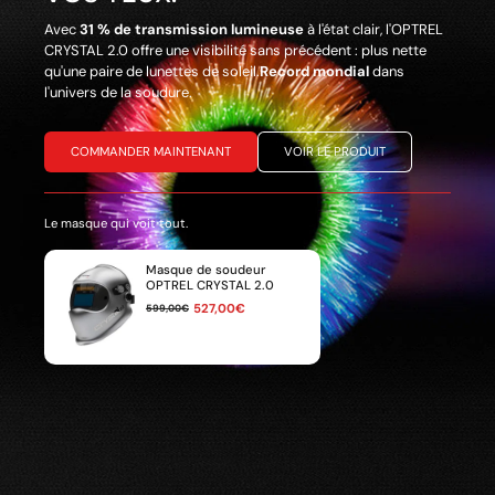
Avec
31 % de transmission lumineuse
à l'état clair, l'OPTREL
CRYSTAL 2.0 offre une visibilité sans précédent : plus nette
qu'une paire de lunettes de soleil.ㅤㅤㅤㅤㅤ
Record mondial
dans
l'univers de la soudure.
COMMANDER MAINTENANT
VOIR LE PRODUIT
Le masque qui voit tout.
Masque de soudeur
OPTREL CRYSTAL 2.0
527,00€
599,00€