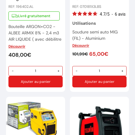
REF: 196402.AL
REF: 070181X3LBS
4.7
/
5
-
6
avis
Livré gratuitement
Utilisations
Bouteille ARGON+CO2 -
Soudure semi auto MIG
ALBEE ARMIX 8% - 2,4 m3
(FIL) - Aluminium
AIR LIQUIDE ( avec débilitre
intégré)
Découvrir
Découvrir
Soudure TIG - Acier / Inox /
Aluminium
65,00€
101,99€
Bouteille de gaz d'ARGON +
408,00€
CO2 , livré avec recharge
Marque : La Boutique du
de gaz
Soudeur
-
+
-
+
Pour le soudage au
Réference: 070181X3
MIG/MAG : ACIER DOUX
Ajouter au panier
Ajouter au panier
Raccord bouteille:
ALbee
- QUICK CONNECT
Marque: AIR LIQUIDE
Code télématique : B04
Réference : 196402