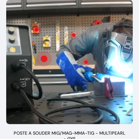
rangs acier - GYS
- Rèf
044166
POSTE A SOUDER MIG/MAG-MMA-TIG - MULTIPEARL
- GYS