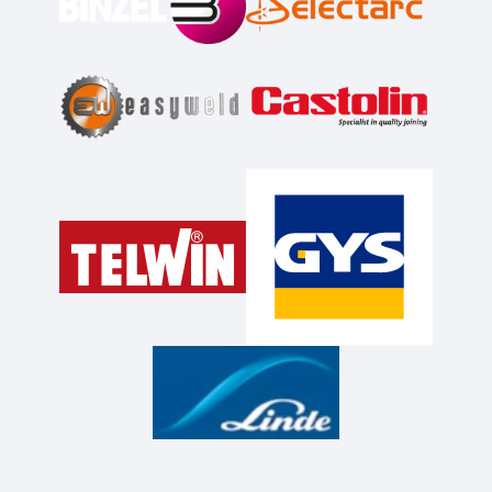
électrode (2.5 mètres) 16
mm² - connecteur 16/25
1x Notice d'utilisation
Marque : EASYWELD
Réference: 8EW010
Garantie de 2 ans
livré avec équipement:
x1
Masque de soudeur LCD
11 - VISION
- rèf 05885
x1
Tablier en cuir de
croûte multi-usage
- rèf
045200
x1
Gants en croûte de cuir
multi-usage
- rèf 045101
x1
Électrode Acier rutile -
D2,5 - (Blister de 10
pièces)
- rèf 51403S30
X1
Marteau / brosse - 2