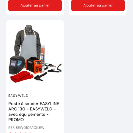
comprimé.
2,2m équipée en 0,8mm
Ajouter au panier
Ajouter au panier
Poste portable, ventilé,
1x Notice d'utilisation.
avec amorçage de l'arc
Marque : GYS
pilote à contact.
Réference: 033153
Découpe rapide sans
déformations de tous les
Garantie de 2 ans
matériaux conducteurs :
acier, acier doux, inox,
acier galvanisé,
aluminium, cuivre, laiton
.
Le modèle est équipé d’un
compresseur et n’exige
aucune connexion à une
source externe d’air
comprimé.
EASYWELD
Marque : TELWIN
Poste à souder EASYLINE
ARC 130 - EASYWELD -
Réference: 816147
avec équipements -
PROMO
Garantie de 2 ans
REF: 8EW010PACK.EW