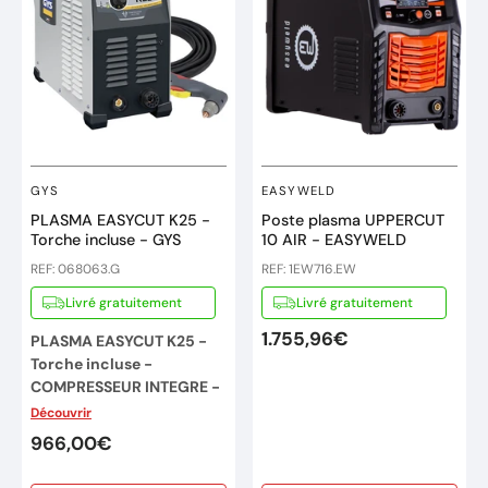
GYS
EASYWELD
PLASMA EASYCUT K25 -
Poste plasma UPPERCUT
Torche incluse - GYS
10 AIR - EASYWELD
REF: 068063.G
REF: 1EW716.EW
Livré gratuitement
Livré gratuitement
1.755,96€
PLASMA EASYCUT K25 -
Torche incluse -
COMPRESSEUR INTEGRE -
Monophasé 230V - 25A -
Découvrir
GYS
966,00€
DÉCOUPEUR PLASMA