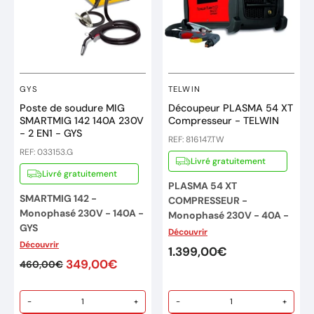
GYS
TELWIN
Poste de soudure MIG
Découpeur PLASMA 54 XT
SMARTMIG 142 140A 230V
Compresseur - TELWIN
- 2 EN1 - GYS
REF: 816147.TW
REF: 033153.G
Livré gratuitement
Livré gratuitement
PLASMA 54 XT
SMARTMIG 142 -
COMPRESSEUR -
Monophasé 230V - 140A -
Monophasé 230V - 40A -
GYS
TELWIN (Made in Italy)
Découvrir
Découvrir
Livré en boite carton
Autonome - Compresseur
1.399,00€
349,00€
460,00€
intégré – DECOUPE 10 mm
LIVRE AVEC
:
Système inverter de
1x Une pince de masse
découpage à air
-
+
-
+
1x Une torche Mig 150A