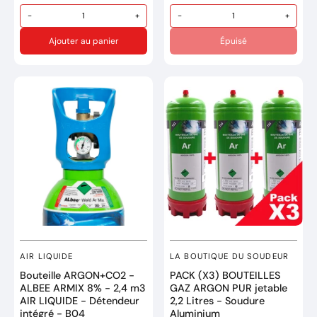
Générateur compact
portable monophasé.
-
+
-
+
Pression 165 Bars.
Intensité nominale:
Oxygene UN1072
Ajouter au panier
Épuisé
200Amp @ 60%
Valve de filetage M12
• Onduleur MIG-MAG
Marque : CASTOLIN
portable
Réference: 730240OX
• Affichage digital des
paramètres
• Inversion de la polarité
pour fil fourré sans gaz
• Position soudage à
l’électrode enrobée
Marque : EASYWELD
Réference: 8EW057
Garantie de 2 ans
AIR LIQUIDE
LA BOUTIQUE DU SOUDEUR
Bouteille ARGON+CO2 -
PACK (X3) BOUTEILLES
ALBEE ARMIX 8% - 2,4 m3
GAZ ARGON PUR jetable
AIR LIQUIDE - Détendeur
2,2 Litres - Soudure
intégré - B04
Aluminium