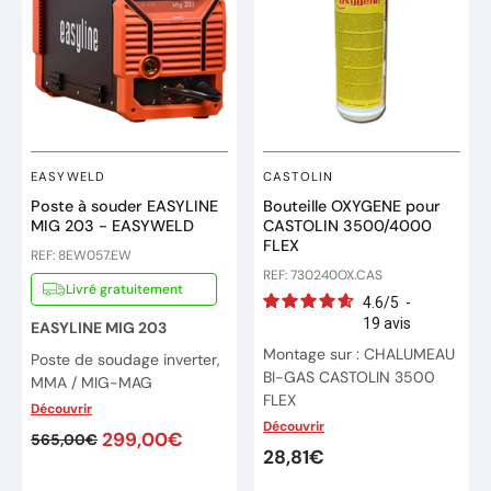
EASYWELD
CASTOLIN
Poste à souder EASYLINE
Bouteille OXYGENE pour
MIG 203 - EASYWELD
CASTOLIN 3500/4000
FLEX
REF: 8EW057.EW
REF: 730240OX.CAS
Livré gratuitement
4.6
/
5
-
19
avis
EASYLINE MIG 203
Montage sur : CHALUMEAU
Poste de soudage inverter,
BI-GAS CASTOLIN 3500
MMA / MIG-MAG
FLEX
Découvrir
Utilisation facile pour
Découvrir
Ref : 730240 OX
l'Aluminium, l'Acier, fil fourré
299,00€
565,00€
28,81€
et inox.
Bouteille d'oxygène remplie
110 L