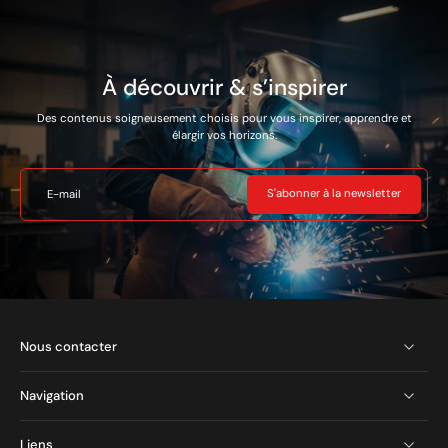
Le modèle est équipé d’un
compresseur et n’exige
aucune connexion à une
source externe d’air
À découvrir & s’inspirer
comprimé.
Des contenus soigneusement choisis pour vous inspirer, apprendre et
Marque : TELWIN
élargir vos horizons.
Réference: 816147
Garantie de 2 ans
S'abonner à la newsletter
E-mail
Nous contacter
Navigation
Liens