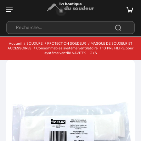
Accueil
/
SOUDURE
/
PROTECTION SOUDEUR
/
MASQUE DE SOUDEUR ET
ACCESSOIRES
/
Consommables système ventilatoire
/
10 PRE FILTRE pour
système ventilé NAVITEK - GYS