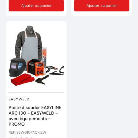
comprimé.
2,2m équipée en 0,8mm
Ajouter au panier
Ajouter au panier
Poste portable, ventilé,
1x Notice d'utilisation.
avec amorçage de l'arc
Marque : GYS
pilote à contact.
Réference: 033153
Découpe rapide sans
déformations de tous les
Garantie de 2 ans
matériaux conducteurs :
acier, acier doux, inox,
acier galvanisé,
aluminium, cuivre, laiton
.
Le modèle est équipé d’un
compresseur et n’exige
aucune connexion à une
source externe d’air
comprimé.
EASYWELD
Marque : TELWIN
Poste à souder EASYLINE
ARC 130 - EASYWELD -
Réference: 816147
avec équipements -
PROMO
Garantie de 2 ans
REF: 8EW010PACK.EW