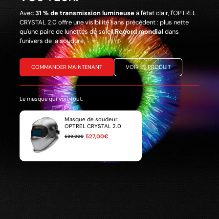
Avec
31 % de transmission lumineuse
à l'état clair, l'OPTREL
CRYSTAL 2.0 offre une visibilité sans précédent : plus nette
qu'une paire de lunettes de soleil.ㅤㅤㅤㅤㅤ
Record mondial
dans
l'univers de la soudure.
COMMANDER MAINTENANT
VOIR LE PRODUIT
Le masque qui voit tout.
Masque de soudeur
OPTREL CRYSTAL 2.0
527,00€
599,00€