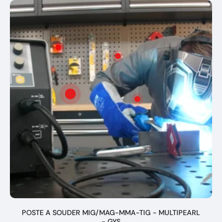
rangs acier - GYS
- Rèf
044166
POSTE A SOUDER MIG/MAG-MMA-TIG - MULTIPEARL
- GYS