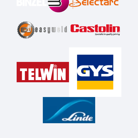
électrode (2.5 mètres) 16
mm² - connecteur 16/25
1x Notice d'utilisation
Marque : EASYWELD
Réference: 8EW010
Garantie de 2 ans
livré avec équipement:
x1
Masque de soudeur LCD
11 - VISION
- rèf 05885
x1
Tablier en cuir de
croûte multi-usage
- rèf
045200
x1
Gants en croûte de cuir
multi-usage
- rèf 045101
x1
Électrode Acier rutile -
D2,5 - (Blister de 10
pièces)
- rèf 51403S30
X1
Marteau / brosse - 2