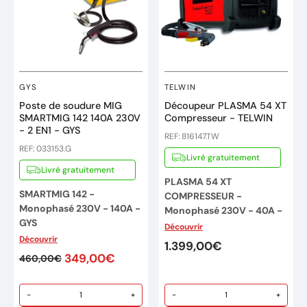
GYS
TELWIN
Poste de soudure MIG
Découpeur PLASMA 54 XT
SMARTMIG 142 140A 230V
Compresseur - TELWIN
- 2 EN1 - GYS
REF: 816147.TW
REF: 033153.G
Livré gratuitement
Livré gratuitement
PLASMA 54 XT
SMARTMIG 142 -
COMPRESSEUR -
Monophasé 230V - 140A -
Monophasé 230V - 40A -
GYS
TELWIN (Made in Italy)
Découvrir
Découvrir
Livré en boite carton
Autonome - Compresseur
1.399,00€
349,00€
460,00€
intégré – DECOUPE 10 mm
LIVRE AVEC
:
Système inverter de
1x Une pince de masse
découpage à air
-
+
-
+
1x Une torche Mig 150A