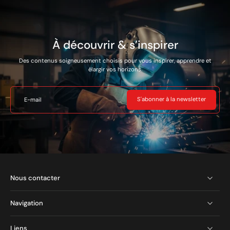
Le modèle est équipé d’un
compresseur et n’exige
aucune connexion à une
source externe d’air
À découvrir & s’inspirer
comprimé.
Des contenus soigneusement choisis pour vous inspirer, apprendre et
Marque : TELWIN
élargir vos horizons.
Réference: 816147
Garantie de 2 ans
S'abonner à la newsletter
E-mail
Nous contacter
Navigation
Liens