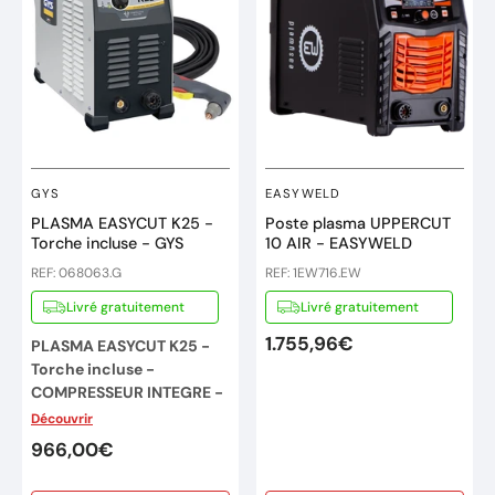
GYS
EASYWELD
PLASMA EASYCUT K25 -
Poste plasma UPPERCUT
Torche incluse - GYS
10 AIR - EASYWELD
REF: 068063.G
REF: 1EW716.EW
Livré gratuitement
Livré gratuitement
1.755,96€
PLASMA EASYCUT K25 -
Torche incluse -
COMPRESSEUR INTEGRE -
Monophasé 230V - 25A -
Découvrir
GYS
966,00€
DÉCOUPEUR PLASMA