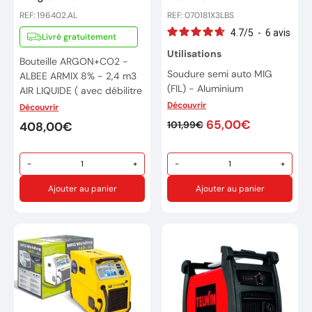
REF: 196402.AL
REF: 070181X3LBS
4.7
/
5
-
6
avis
Livré gratuitement
Utilisations
Bouteille ARGON+CO2 -
Soudure semi auto MIG
ALBEE ARMIX 8% - 2,4 m3
(FIL) - Aluminium
AIR LIQUIDE ( avec débilitre
intégré)
Découvrir
Découvrir
Soudure TIG - Acier / Inox /
Aluminium
65,00€
101,99€
Bouteille de gaz d'ARGON +
408,00€
CO2 , livré avec recharge
Marque : La Boutique du
de gaz
Soudeur
-
+
-
+
Pour le soudage au
Réference: 070181X3
MIG/MAG : ACIER DOUX
Ajouter au panier
Ajouter au panier
Raccord bouteille:
ALbee
- QUICK CONNECT
Marque: AIR LIQUIDE
Code télématique : B04
Réference : 196402