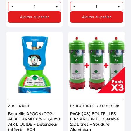
Générateur compact
portable monophasé.
-
+
-
+
Pression 165 Bars.
Intensité nominale:
Oxygene UN1072
Ajouter au panier
Ajouter au panier
200Amp @ 60%
Valve de filetage M12
• Onduleur MIG-MAG
Marque : CASTOLIN
portable
Réference: 730240OX
• Affichage digital des
paramètres
• Inversion de la polarité
pour fil fourré sans gaz
• Position soudage à
l’électrode enrobée
Marque : EASYWELD
Réference: 8EW057
Garantie de 2 ans
AIR LIQUIDE
LA BOUTIQUE DU SOUDEUR
Bouteille ARGON+CO2 -
PACK (X3) BOUTEILLES
ALBEE ARMIX 8% - 2,4 m3
GAZ ARGON PUR jetable
AIR LIQUIDE - Détendeur
2,2 Litres - Soudure
intégré - B04
Aluminium