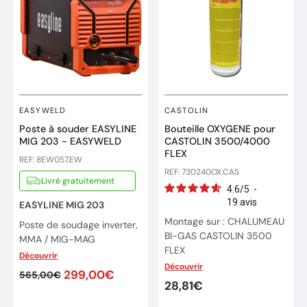
EASYWELD
CASTOLIN
Poste à souder EASYLINE
Bouteille OXYGENE pour
MIG 203 - EASYWELD
CASTOLIN 3500/4000
FLEX
REF: 8EW057.EW
REF: 730240OX.CAS
Livré gratuitement
4.6
/
5
-
19
avis
EASYLINE MIG 203
Montage sur : CHALUMEAU
Poste de soudage inverter,
BI-GAS CASTOLIN 3500
MMA / MIG-MAG
FLEX
Découvrir
Utilisation facile pour
Découvrir
Ref : 730240 OX
l'Aluminium, l'Acier, fil fourré
299,00€
565,00€
28,81€
et inox.
Bouteille d'oxygène remplie
110 L