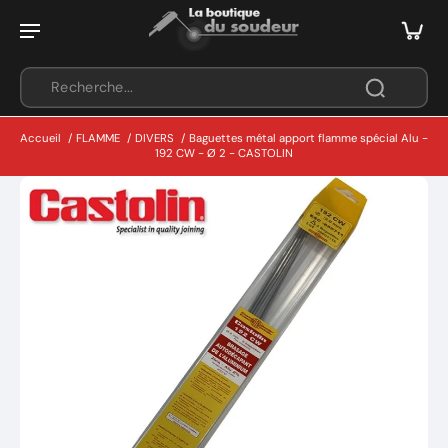
Accueil
/
FLAMME
/
DIVERS
/
Baguettes métal apport flamme spécial Alu -
192 CW - Ø 2 - CASTOLIN