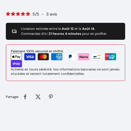
5
/
5
-
3
avis
Livraison estimée entre le
Août 12
et le
Août 14.
Commandez d'ici
21 heures 4 minutes
pour en profiter.
Paiement 100% sécurisé et chiffré.
Achetez en toute sérénité. Vos informations bancaires ne sont jamais
stockées et restent totalement confidentielles.
Partager