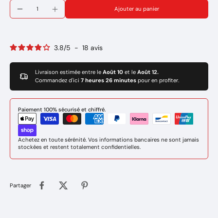
Diamètre d'électrode: 2,5 mm
Ajouter au panier
Epaisseur à souder : 2 mm
Puissance de soudage à régler: 60Amp
Tension d'amorçage de 60 Volts
(Branchement du porte électrode au + du poste de soudure)
3.8
/
5
-
18
avis
Marque: EUROTROD (Electro portugal)
Rèf : FAB01789
Livraison estimée entre le
Août 10
et le
Août 12.
Commandez d'ici
7 heures 26 minutes
pour en profiter.
Paiement 100% sécurisé et chiffré.
Achetez en toute sérénité. Vos informations bancaires ne sont jamais
stockées et restent totalement confidentielles.
Partager