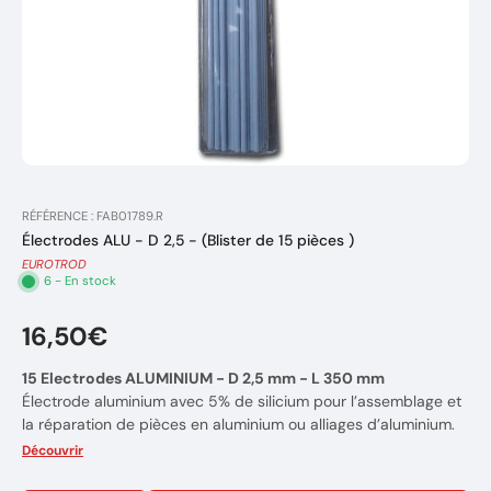
RÉFÉRENCE : FAB01789.R
Électrodes ALU - D 2,5 - (Blister de 15 pièces )
EUROTROD
6 - En stock
16,50€
15 Electrodes ALUMINIUM - D 2,5 mm - L 350 mm
Électrode aluminium avec 5% de silicium pour l’assemblage et
la réparation de pièces en aluminium ou alliages d’aluminium.
Alliages de fonderie, blocs moteurs, culasses, cuves…
Découvrir
Idéal pour l’industrie automobile, maritime, chimique…