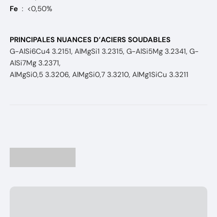
Fe
: <0,50%
PRINCIPALES NUANCES D’ACIERS SOUDABLES
G-AlSi6Cu4 3.2151, AlMgSi1 3.2315, G-AlSi5Mg 3.2341, G-
AlSi7Mg 3.2371,
AlMgSi0,5 3.3206, AlMgSi0,7 3.3210, AlMg1SiCu 3.3211