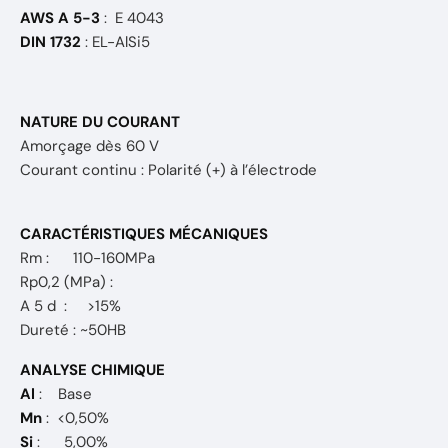
AWS A 5-3
: E 4043
DIN 1732
: EL-AlSi5
NATURE DU COURANT
Amorçage dès 60 V
Courant continu : Polarité (+) à l’électrode
CARACTÉRISTIQUES MÉCANIQUES
Rm : 110-160MPa
Rp0,2 (MPa) :
A 5 d : >15%
Dureté : ~50HB
ANALYSE CHIMIQUE
Al
: Base
Mn
: <0,50%
Si
:
5,00%