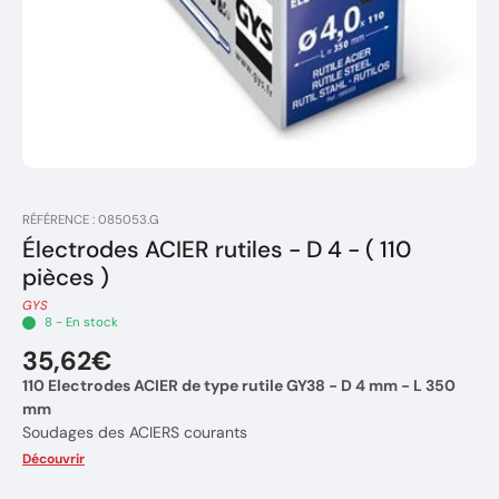
RÉFÉRENCE : 085053.G
Électrodes ACIER rutiles - D 4 - ( 110
pièces )
GYS
8 - En stock
35,62€
110 Electrodes ACIER de type rutile GY38 - D 4 mm - L 350
mm
Soudages des ACIERS courants
Diamètre d'électrode: 4 mm
Découvrir
Epaisseur à souder : + de 8 mm