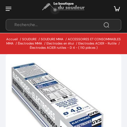
Accueil
/
SOUDURE
/
SOUDURE MMA
/
ACCESSOIRES ET CONSOMMABLES
MMA
/
Électrodes MMA
/
Electrodes en étui
/
Electrodes ACIER - Rutile
/
Électrodes ACIER rutiles - D 4 - ( 110 pièces )