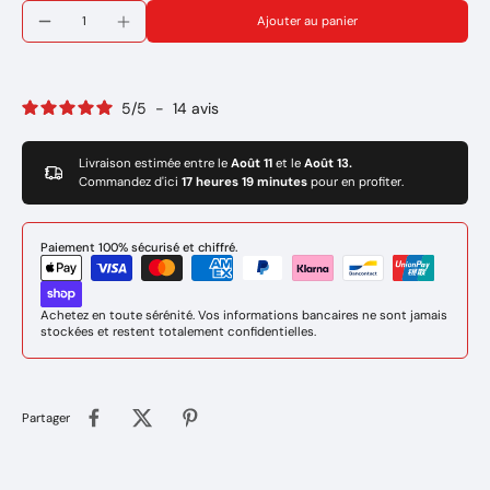
Puissance de soudage à régler: 150 - 160Amp
Ajouter au panier
Amorçage et réamorçage faciles.
Bonne soudabilité en toutes positions.
Multipositions
Cordons plats à légèrement bombés et décrassage facile.
5
/
5
-
14
avis
(Branchement du porte électrode au - du poste de soudure)
Marque: GYS
Rèf: 084414
Livraison estimée entre le
Août 11
et le
Août 13.
Commandez d'ici
17 heures 19 minutes
pour en profiter.
Paiement 100% sécurisé et chiffré.
Achetez en toute sérénité. Vos informations bancaires ne sont jamais
stockées et restent totalement confidentielles.
Partager