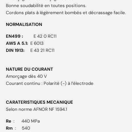
Bonne soudabilité en toutes positions.
Cordons plats à légèrement bombés et décrassage facile.
NORMALISATION
EN499 :
E 42 0 RC11
AWS A 5.1:
E 6013
DIN 1913:
E 43 21 RC11
NATURE DU COURANT
Amorçage dès 40 V
Courant continu : Polarité (-) à l’électrode
CARATERISTIQUES MECANIQUE
Selon norme AFNOR NF 1594.1
Re
: 440 MPa
Rm
: 540