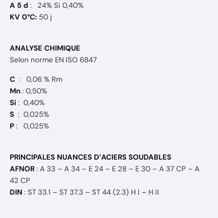
A 5 d
: 24% Si 0,40%
KV 0°C:
50 j
ANALYSE CHIMIQUE
Selon norme EN ISO 6847
C
: 0,06 % Rm
Mn
: 0,50%
Si
: 0,40%
S
: 0,025%
P
: 0,025%
PRINCIPALES NUANCES D’ACIERS SOUDABLES
AFNOR
: A 33 – A 34 – E 24 – E 28 – E 30 – A 37 CP – A
42 CP
DIN
: ST 33.1 – ST 37.3 – ST 44 (2.3) H I – H II