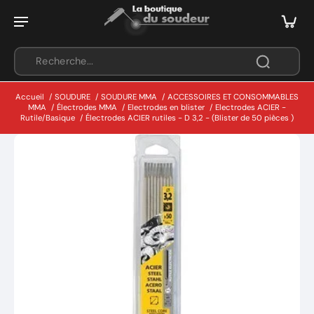
Accueil
/
SOUDURE
/
SOUDURE MMA
/
ACCESSOIRES ET CONSOMMABLES
MMA
/
Électrodes MMA
/
Electrodes en blister
/
Electrodes ACIER -
Rutile/Basique
/
Électrodes ACIER rutiles - D 3,2 - (Blister de 50 pièces )