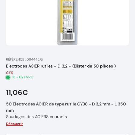
RÉFÉRENCE : 084445.G
Électrodes ACIER rutiles - D 3,2 - (Blister de 50 pièces )
GYS
18 - En stock
11,06€
50 Electrodes ACIER de type rutile GY38 - D 3,2 mm - L 350
mm
Soudages des ACIERS courants
Diamètre d'électrode: 3,2 mm
Découvrir
Epaisseur à souder : 5 à 8 mm