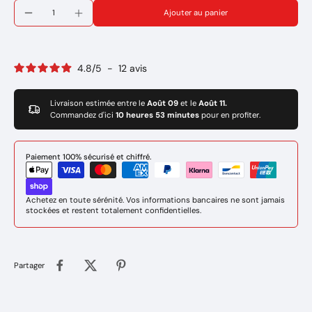
Puissance de soudage à régler: 115Amp
Ajouter au panier
Amorçage et réamorçage faciles.
Bonne soudabilité en toutes positions.
Multipositions
Cordons plats à légèrement bombés et décrassage facile.
4.8
/
5
-
12
avis
(Branchement du porte électrode au - du poste de soudure)
Marque: GYS
Rèf: 084445
Livraison estimée entre le
Août 09
et le
Août 11.
Commandez d'ici
10 heures 53 minutes
pour en profiter.
Paiement 100% sécurisé et chiffré.
Achetez en toute sérénité. Vos informations bancaires ne sont jamais
stockées et restent totalement confidentielles.
Partager