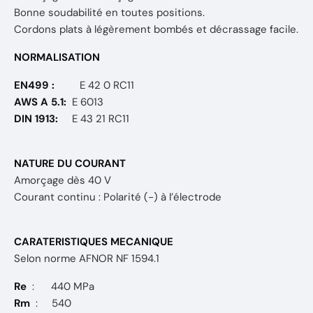
Bonne soudabilité en toutes positions.
Cordons plats à légèrement bombés et décrassage facile.
NORMALISATION
EN499 :
E 42 0 RC11
AWS A 5.1:
E 6013
DIN 1913:
E 43 21 RC11
NATURE DU COURANT
Amorçage dès 40 V
Courant continu : Polarité (-) à l’électrode
CARATERISTIQUES MECANIQUE
Selon norme AFNOR NF 1594.1
Re
: 440 MPa
Rm
: 540