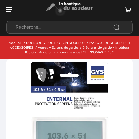
Accueil
/
SOUDURE
/
PROTECTION SOUDEUR
/
MASQUE DE SOUDEUR ET
ACCESSOIRES
/
Verres - Ecrans de garde
/
5 Écrans de garde - Intérieur
103,6 x 54 x 0.5 mm pour masque LCD PROMAX 9-13G