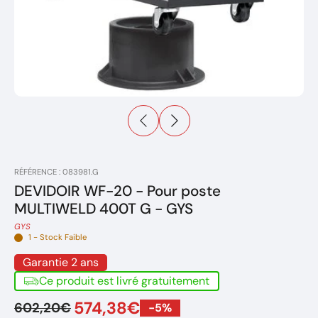
RÉFÉRENCE : 083981.G
DEVIDOIR WF-20 - Pour poste
MULTIWELD 400T G - GYS
GYS
1 - Stock Faible
Garantie 2 ans
Ce produit est livré gratuitement
574,38€
602,20€
-5%