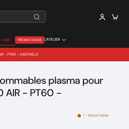
L'ATELIER
 FAIRE
PROMOTIONS
 FAIRE
AIR - PT60 - EASYWELD
sommables plasma pour
 AIR - PT60 -
1 - Stock Faible