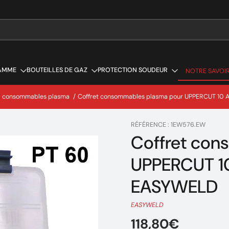
AMME
BOUTEILLES DE GAZ
PROTECTION SOUDEUR
NOTRE SAVOIR
NOTRE SAVOIR
 - consommables plasma
/
Coffret consommables plasma pour UPPERCUT 10 
RÉFÉRENCE : 1EW576.EW
Coffret con
UPPERCUT 10
EASYWELD
EASYWELD
118,80€