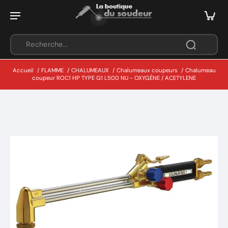
Accueil
/
FLAMME
/
CHALUMEAUX
/
Chalumeaux coupeurs
/
Chalumeau
coupeur ROC1 HP TYPE G1 L500 NU - OXYGÈNE / ACETYLENE