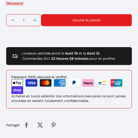
Longueurs 500mm
Découvrir
Coupe maxi de 300 mm
Fourni nu
Ajouter au panier
Montage cône buse G1 standard
Marque : TLS
Réference: 133471
Livraison estimée entre le
Août 10
et le
Août 12.
Commandez d'ici
22 heures 58 minutes
pour en profiter.
Paiement 100% sécurisé et chiffré.
Achetez en toute sérénité. Vos informations bancaires ne sont jamais
stockées et restent totalement confidentielles.
Partager