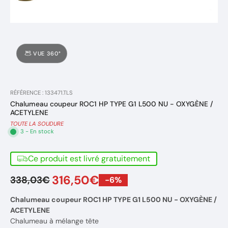
VUE 360°
RÉFÉRENCE : 133471.TLS
Chalumeau coupeur ROC1 HP TYPE G1 L500 NU - OXYGÈNE /
ACETYLENE
TOUTE LA SOUDURE
3 - En stock
Ce produit est livré gratuitement
316,50€
338,03€
-6%
Chalumeau coupeur ROC1 HP TYPE G1 L500 NU - OXYGÈNE /
ACETYLENE
Chalumeau à mélange tête