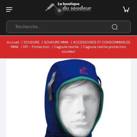
Accueil
/
SOUDURE
/
SOUDURE MMA
/
ACCESSOIRES ET CONSOMMABLES
MMA
/
EPI - Protection
/
Cagoule textile
/
Cagoule textile protection
soudeur