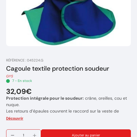
RÉFÉRENCE : 045224.G
Cagoule textile protection soudeur
GYS
7 - En stock
32,09€
Protection intégrale pour le soudeur:
crâne, oreilles, cou et
nuque.
Les retours d’épaules couvrent le raccord sur la veste de
soudeur.
Découvrir
Coton ignifugé et lavable
Cette coiffe assure une haute résistance aux projections de
Ajouter au panier
soudage et de meulage.