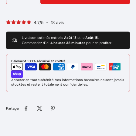
Marque : GYS
Réference: 045224
4.7
/
5
-
18
avis
Livraison estimée entre le
Août 13
et le
Août 15.
Commandez d'ici
4 heures 38 minutes
pour en profiter.
Paiement 100% sécurisé et chiffré.
Achetez en toute sérénité. Vos informations bancaires ne sont jamais
stockées et restent totalement confidentielles.
Partager