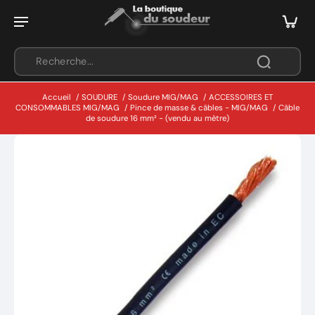
Accueil
/
SOUDURE
/
Soudure MIG/MAG
/
ACCESSOIRES ET
CONSOMMABLES MIG/MAG
/
Pince de masse & câbles - MIG/MAG
/
Câble
de soudure 16 mm² - (vendu au mètre)