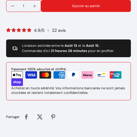
Si vous souhaitez 2 mètres linéaire de câble, vous devez
Ajouter au panier
commander 2 pièces dans votre panier.
4.9
/
5
-
22
avis
Livraison estimée entre le
Août 13
et le
Août 15.
Commandez d'ici
21 heures 26 minutes
pour en profiter.
Paiement 100% sécurisé et chiffré.
Achetez en toute sérénité. Vos informations bancaires ne sont jamais
stockées et restent totalement confidentielles.
Partager