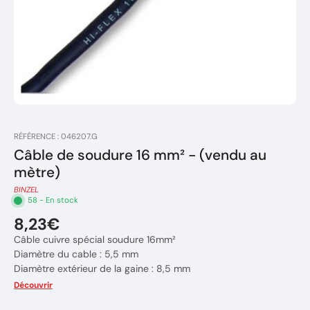
RÉFÉRENCE : 046207.G
Câble de soudure 16 mm² - (vendu au
mètre)
BINZEL
58 - En stock
8,23€
Câble cuivre spécial soudure 16mm²
Diamètre du cable : 5,5 mm
Diamètre extérieur de la gaine : 8,5 mm
Normes : CE
Découvrir
La découpe est au mètre,