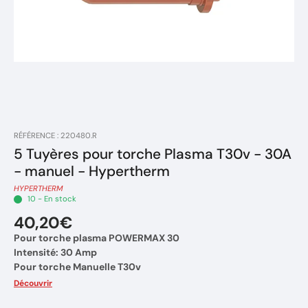
RÉFÉRENCE : 220480.R
5 Tuyères pour torche Plasma T30v - 30A
- manuel - Hypertherm
HYPERTHERM
10 - En stock
40,20€
Pour torche plasma POWERMAX 30
Intensité: 30 Amp
Pour torche Manuelle T30v
Vendu par 5 pièces
Découvrir
Marque : HYPERTHERM