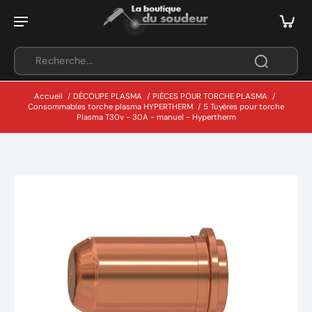
Accueil
/
DÉCOUPE PLASMA
/
PIÈCES POUR TORCHE PLASMA
/
Consommables torche plasma HYPERTHERM
/
5 Tuyères pour torche
Plasma T30v - 30A - manuel - Hypertherm