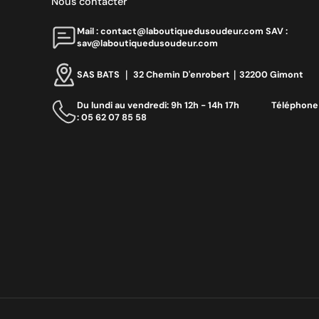
Nous contacter
Mail : contact@laboutiquedusoudeur.comㅤㅤㅤㅤ SAV :
sav@laboutiquedusoudeur.com
SAS BATS ｜ 32 Chemin D'enrobert｜32200 Gimont
Du lundi au vendredi: 9h 12h - 14h 17h ‎ ‎ ‎ ‎ ‎ ‎ ‎ ‎ ‎ ‎ ‎ ‎ ‎ ‎‎ Téléphone
: 05 62 07 85 58