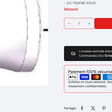
- EX-TRAFIRE 65HD
- EX-TRAFIRE 85HD
Découvrir
- EX-TRAFIRE 105HD
Marque : THERMACUT
Réference : EX-5-415-053
Livraison estimée entr
Commandez d'ici
12 h
Paiement 100% sécurisé 
Achetez en toute sérénité. Vos
totalement confidentielles.
Partager