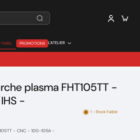
L'ATELIER
 FAIRE
PROMOTIONS
 FAIRE
orche plasma FHT105TT -
IHS -
1 - Stock Faible
T105TT - CNC - 100-105A -