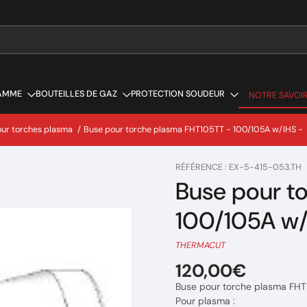
AMME
BOUTEILLES DE GAZ
PROTECTION SOUDEUR
NOTRE SAVOIR
NOTRE SAVOIR
ur torches plasma
/
Buse pour torche plasma FHT105TT - 100/105A w/IHS -
RÉFÉRENCE : EX-5-415-053.TH
Buse pour t
100/105A w/
THERMACUT
120,00€
Buse pour torche plasma FH
Pour plasma :