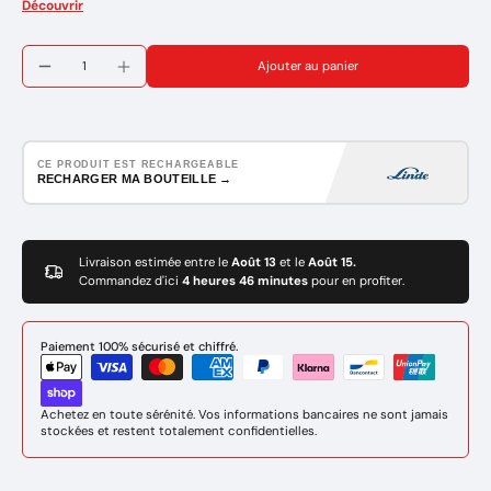
Marque: LINDE GAZ
Découvrir
Réference : 7980305
Ajouter au panier
CE PRODUIT EST RECHARGEABLE
RECHARGER MA BOUTEILLE →
Livraison estimée entre le
Août 13
et le
Août 15.
Commandez d'ici
4 heures 46 minutes
pour en profiter.
Paiement 100% sécurisé et chiffré.
Achetez en toute sérénité. Vos informations bancaires ne sont jamais
stockées et restent totalement confidentielles.