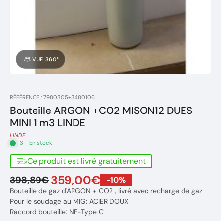
VUE 360°
RÉFÉRENCE : 7980305+3480106
Bouteille ARGON +CO2 MISON12 DUES
MINI 1 m3 LINDE
LINDE
3 - En stock
Ce produit est livré gratuitement
359,00€
398,89€
-10%
Bouteille de gaz d'ARGON + CO2 , livré avec recharge de gaz
Pour le soudage au MIG: ACIER DOUX
Raccord bouteille: NF-Type C