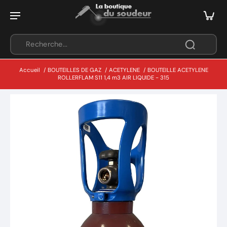
Accueil
/
BOUTEILLES DE GAZ
/
ACETYLENE
/
BOUTEILLE ACETYLENE
ROLLERFLAM S11 1,4 m3 AIR LIQUIDE - 315