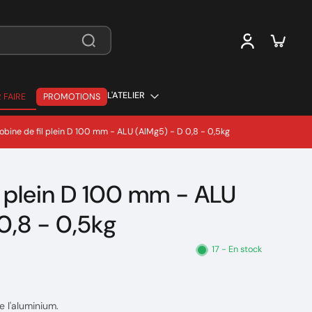
L'ATELIER
 FAIRE
PROMOTIONS
 FAIRE
obine de fil plein D 100 mm - ALU (AlMg5) - D 0,8 - 0,5kg
l plein D 100 mm - ALU
0,8 - 0,5kg
17 - En stock
e l'aluminium.