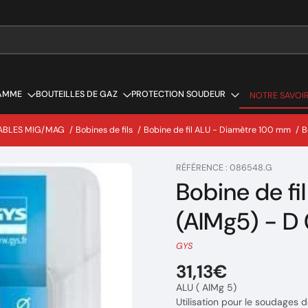
AMME
BOUTEILLES DE GAZ
PROTECTION SOUDEUR
NOTRE SAVOIR
NOTRE SAVOIR
ABLES MIG/MAG
/
Bobines de fils
/
Bobine de fil ALU - Diamètre 100 mm
/
B
RÉFÉRENCE : 086548.G
Bobine de fi
(AlMg5) - D 
GYS
31,13€
ALU ( AlMg 5)
Utilisation pour le soudages d