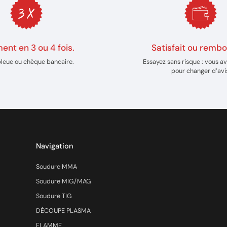
ent en 3 ou 4 fois.
Satisfait ou rembo
bleue ou chèque bancaire.
Essayez sans risque : vous av
pour changer d’avi
Navigation
Soudure MMA
Soudure MIG/MAG
Soudure TIG
DÉCOUPE PLASMA
FLAMME