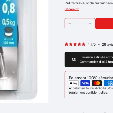
Petits travaux de ferronneri
Marque : GYS
Découvrir
Réference: 086548
4.7
/
5
-
26
avi
Livraison estimée entr
Commandez d'ici
2 he
Paiement 100% sécurisé 
Achetez en toute sérénité. Vos
totalement confidentielles.