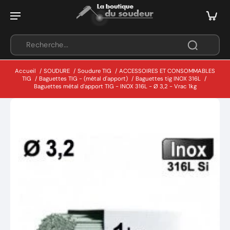
Accueil
/
SOUDURE
/
Soudure TIG
/
ACCESSOIRES ET CONSOMMABLES
TIG
/
Baguettes TIG - (métal d'apport)
/
Baguettes tig INOX 316L
/
Baguettes métal d'apport TIG - INOX 316L - Ø 3,2 - Vrac 1kg