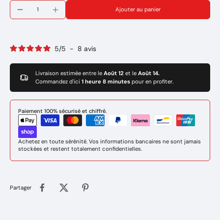
Pour le soudage des INOX 308 L en courant continu (dc)
Ajouter au panier
• Métal d’apport pour le soudage TIG INOX 308L en courant
continu
Marque : GYS
Réference: 087248
5
/
5
-
8
avis
Livraison estimée entre le
Août 12
et le
Août 14.
Commandez d'ici
1 heure 8 minutes
pour en profiter.
Paiement 100% sécurisé et chiffré.
Achetez en toute sérénité. Vos informations bancaires ne sont jamais
stockées et restent totalement confidentielles.
Partager