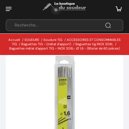
Accueil
/
SOUDURE
/
Soudure TIG
/
ACCESSOIRES ET CONSOMMABLES
TIG
/
Baguettes TIG - (métal d'apport)
/
Baguettes tig INOX 308L
/
Baguettes métal d'apport TIG - INOX 308L- Ø 1,6 - (Blister de 60 pièces)