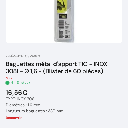
RÉFÉRENCE : 087248.G
Baguettes métal d'apport TIG - INOX
308L- Ø 1,6 - (Blister de 60 pièces)
GYS
6 - En stock
16,56€
TYPE: INOX 308L
Diamètres : 1,6 mm
Longueurs baguettes : 330 mm
Nombres : 60 pièces
Découvrir
Poids des baguettes: 300 Gr