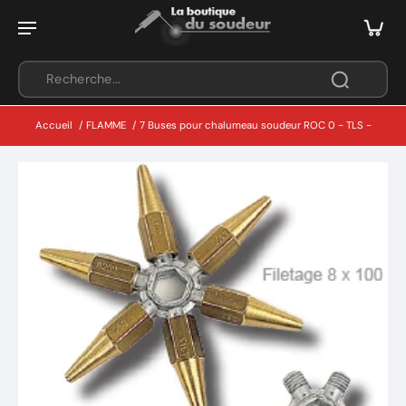
Accueil
/
FLAMME
/
7 Buses pour chalumeau soudeur ROC 0 - TLS -