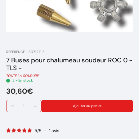
RÉFÉRENCE : 130712.TLS
7 Buses pour chalumeau soudeur ROC 0 -
TLS -
TOUTE LA SOUDURE
2 - En stock
30,60€
Ajouter au panier
5
/
5
-
1
avis