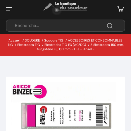
Accueil
/
SOUDURE
/
Soudure TIG
/
ACCESSOIRES ET CONSOMMABLES
TIG
/
Electrodes TIG
/
Electrodes TIG E3 (AC/DC)
/
5 électrodes 150 mm,
tungstène E3, Ø 1 mm - Lila - Binzel -