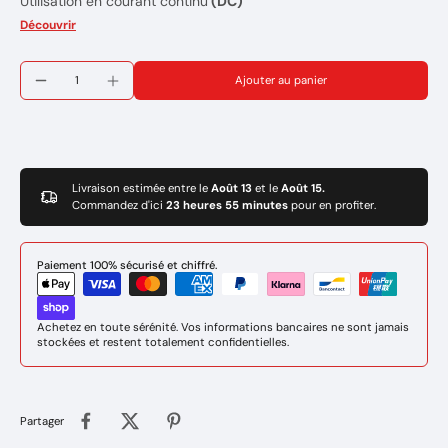
Utilisation en courant continu
(DC)
Diamètre d'électrode :
Ø 1.0 mm
Découvrir
Puissance d'utilisation Maxi
: 75 Amp
Code couleur :
Lila
Ajouter au panier
Marque : BINZEL
Réference: 700.0295-5
Livraison estimée entre le
Août 13
et le
Août 15.
Commandez d'ici
23 heures 55 minutes
pour en profiter.
Paiement 100% sécurisé et chiffré.
Achetez en toute sérénité. Vos informations bancaires ne sont jamais
stockées et restent totalement confidentielles.
Partager