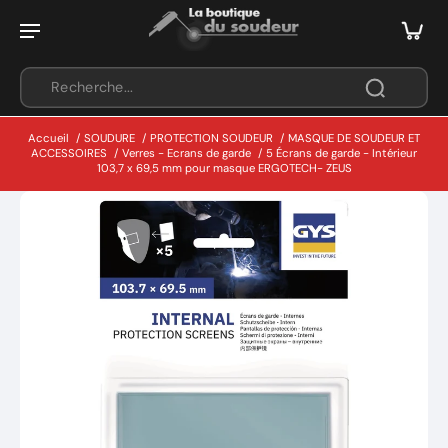
Accueil
/
SOUDURE
/
PROTECTION SOUDEUR
/
MASQUE DE SOUDEUR ET
ACCESSOIRES
/
Verres - Ecrans de garde
/
5 Écrans de garde - Intérieur
103,7 x 69,5 mm pour masque ERGOTECH- ZEUS