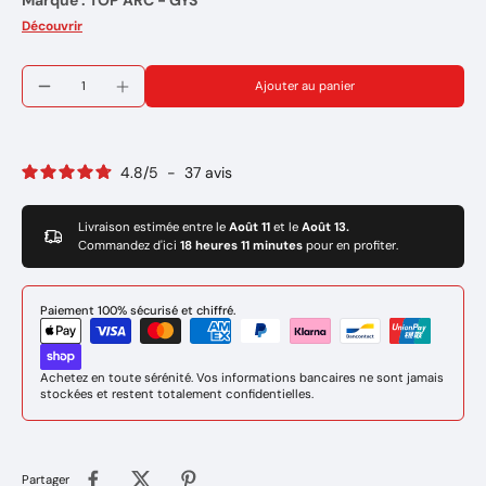
Marque : TOP ARC - GYS
Réference: 043695
Découvrir
Ajouter au panier
4.8
/
5
-
37
avis
Livraison estimée entre le
Août 11
et le
Août 13.
Commandez d'ici
18 heures 11 minutes
pour en profiter.
Paiement 100% sécurisé et chiffré.
Achetez en toute sérénité. Vos informations bancaires ne sont jamais
stockées et restent totalement confidentielles.
Partager