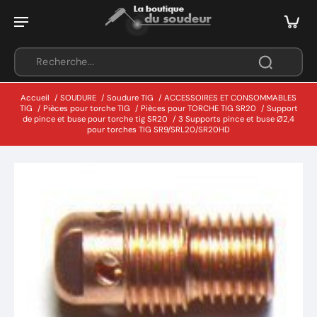
Accueil
/
SOUDURE
/
Soudure TIG
/
ACCESSOIRES ET CONSOMMABLES
TIG
/
Pièces pour torche TIG
/
Pièces pour TORCHE TIG SR20
/
Support
de pince et buse pour torche tig SR20
/
3 Supports pince et buse Ø2,4
pour torches TIG SR9/SRL20/SR20HD