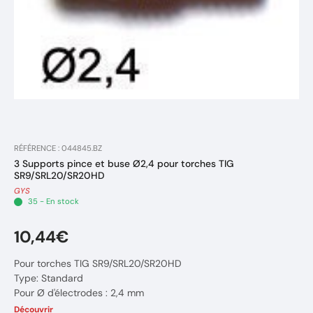
RÉFÉRENCE : 044845.BZ
3 Supports pince et buse Ø2,4 pour torches TIG
SR9/SRL20/SR20HD
GYS
35 - En stock
10,44€
Pour torches TIG SR9/SRL20/SR20HD
Type: Standard
Pour Ø d'électrodes : 2,4 mm
Longueur totale : 26 mm
Découvrir