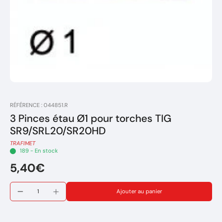
RÉFÉRENCE : 044851.R
3 Pinces étau Ø1 pour torches TIG
SR9/SRL20/SR20HD
TRAFIMET
189 - En stock
5,40€
Ajouter au panier