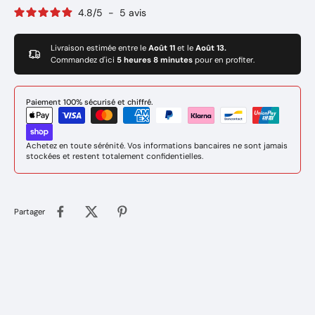
4.8
/
5
-
5
avis
Livraison estimée entre le
Août 11
et le
Août 13.
Commandez d'ici
5 heures 8 minutes
pour en profiter.
Paiement 100% sécurisé et chiffré.
Achetez en toute sérénité. Vos informations bancaires ne sont jamais
stockées et restent totalement confidentielles.
Partager