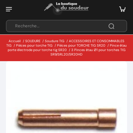
Accueil
/
SOUDURE
/
Soudure TIG
/
ACCESSOIRES ET CONSOMMABLES
TIG
/
Pièces pour torche TIG
/
Pièces pour TORCHE TIG SR20
/
Pince étau
porte électrode pour torche tig SR20
/
3 Pinces étau Ø1 pour torches TIG
SR9/SRL20/SR20HD