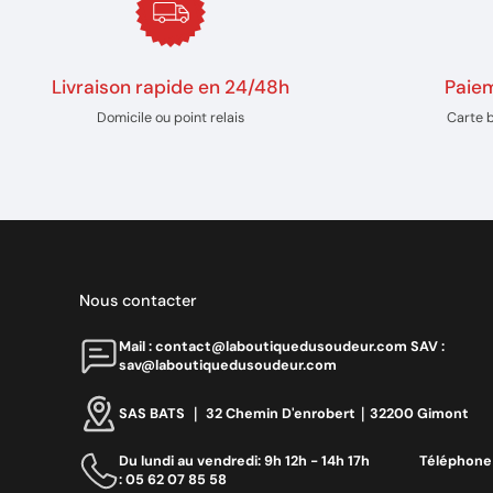
Livraison rapide en 24/48h
Paiem
Domicile ou point relais
Carte 
Nous contacter
Mail : contact@laboutiquedusoudeur.comㅤㅤㅤㅤ SAV :
sav@laboutiquedusoudeur.com
SAS BATS ｜ 32 Chemin D'enrobert｜32200 Gimont
Du lundi au vendredi: 9h 12h - 14h 17h ‎ ‎ ‎ ‎ ‎ ‎ ‎ ‎ ‎ ‎ ‎ ‎ ‎ ‎‎ Téléphone
: 05 62 07 85 58