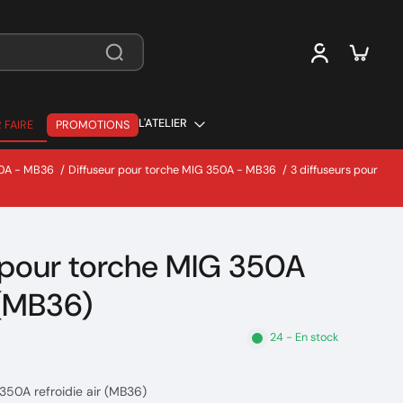
L'ATELIER
 FAIRE
PROMOTIONS
 FAIRE
0A - MB36
/
Diffuseur pour torche MIG 350A - MB36
/
3 diffuseurs pour
s pour torche MIG 350A
 (MB36)
24 - En stock
350A refroidie air (MB36)