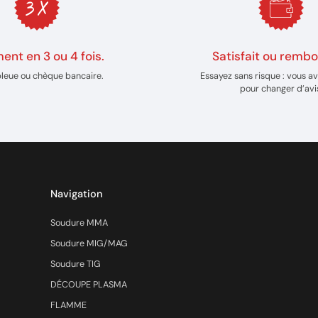
ent en 3 ou 4 fois.
Satisfait ou rembo
bleue ou chèque bancaire.
Essayez sans risque : vous av
pour changer d’avi
Navigation
Soudure MMA
Soudure MIG/MAG
Soudure TIG
DÉCOUPE PLASMA
FLAMME