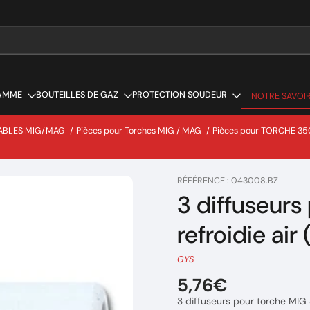
AMME
BOUTEILLES DE GAZ
PROTECTION SOUDEUR
NOTRE SAVOIR
NOTRE SAVOIR
ABLES MIG/MAG
/
Pièces pour Torches MIG / MAG
/
Pièces pour TORCHE 35
RÉFÉRENCE : 043008.BZ
3 diffuseur
refroidie air
GYS
5,76€
3 diffuseurs pour torche MIG 