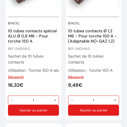
BINZEL
BINZEL
10 tubes contacts spécial
10 tubes contacts Ø 1,2
ALU Ø 0,8 M6 - Pour
M6 - Pour torche 150 A -
torche 150 A
(Adaptable NO-GAZ 1,2)
REF: 041059.G
REF: 040144.G
Sachet de 10 tubes
Sachet de 10 tubes
contacts
contacts
Utilisation : Torche 150 A alu
Utilisation : Torche 150 A
Découvrir
Découvrir
Ø de Fil : 0,8mm
Ø de Fil : 1,2mm ou 1,2 en No
16,32€
Gaz
9,48€
Filetage: M6
Filetage: M6
-
+
-
+
Utilisation également pour
du fil fourré en No Gaz de
Ajouter au panier
Ajouter au panier
1,2 mm