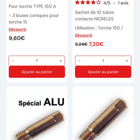
4
/
5
-
1
avis
Pour torche TYPE 150 A
Sachet de 10 tubes
- 3 buses coniques pour
contacts NICKELES
torche 15
Utilisation : Torche 150 /
Découvrir
Réference : 041875
250 A
Découvrir
9,60€
Ø de Fil : 0,6mm
7,20€
9,24€
Filetage: M6
-
+
-
+
Ajouter au panier
Ajouter au panier