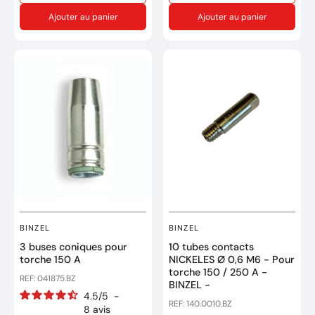
du fil fourré en No Gaz de
Ajouter au panier
Ajouter au panier
0,9 mm
BINZEL
BINZEL
3 buses coniques pour
10 tubes contacts
torche 150 A
NICKELES Ø 0,6 M6 - Pour
torche 150 / 250 A -
REF: 041875.BZ
BINZEL -
4.5
/
5
-
REF: 140.0010.BZ
8
avis