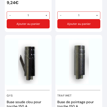
Ø de Fil : 0,6mm
9,24€
Filetage: M6
-
+
-
+
Ajouter au panier
Ajouter au panier
GYS
TRAFIMET
Buse soude clou pour
Buse de pointage pour
torche 150 A
torche 150 A