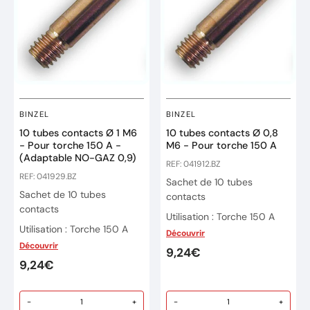
BINZEL
BINZEL
10 tubes contacts Ø 1 M6
10 tubes contacts Ø 0,8
- Pour torche 150 A -
M6 - Pour torche 150 A
(Adaptable NO-GAZ 0,9)
REF: 041912.BZ
REF: 041929.BZ
Sachet de 10 tubes
Sachet de 10 tubes
contacts
contacts
Utilisation : Torche 150 A
Utilisation : Torche 150 A
Découvrir
Ø de Fil : 0,8mm
Découvrir
Ø de Fil : 1mm ou 0,9 en No
9,24€
Filetage: M6
Gaz
9,24€
Filetage: M6
-
+
-
+
Utilisation également pour