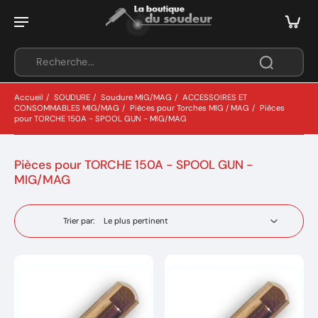
Accueil
/
SOUDURE
/
Soudure MIG/MAG
/
ACCESSOIRES ET
CONSOMMABLES MIG/MAG
/
Pièces pour Torches MIG / MAG
/
Pièces
pour TORCHE 150A - SPOOL GUN - MIG/MAG
Pièces pour TORCHE 150A - SPOOL GUN -
MIG/MAG
Trier par: