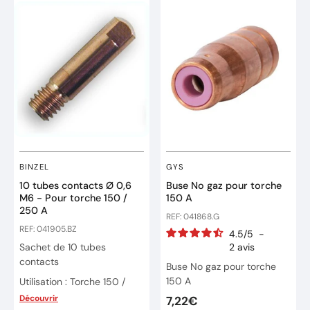
BINZEL
GYS
10 tubes contacts Ø 0,6
Buse No gaz pour torche
M6 - Pour torche 150 /
150 A
250 A
REF: 041868.G
REF: 041905.BZ
4.5
/
5
-
Sachet de 10 tubes
2
avis
contacts
Buse No gaz pour torche
150 A
Utilisation : Torche 150 /
250 A
Découvrir
7,22€