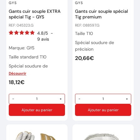
GYS
GYS
Gants cuir souple EXTRA
Gants cuir souple spécial
spécial Tig - GYS
Tig premium
REF: 045323.G
REF: 088597.G
4.8
/
5
-
Taille T10
9
avis
Spécial soudure de
Marque: GYS
précision
Taille standard T10
20,66€
Spécial soudure de
précision.
Découvrir
Cuir nappa de feur
18,12€
d'agneau extra souple,
épaisseur 0,8 mm, coupe
-
+
-
+
ergonomique pour un
contrôle aisé de la torche
Ajouter au panier
Ajouter au panier
TIG
Assurent une bonne
résistance aux brûlures
Pouce rapporté: Montage