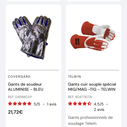
COVERGARD
TELWIN
Gants de soudeur
Gants cuir souple spécial
ALUMINISE - BLEU
MIG/MAG -TIG - TELWIN
REF: 045880.EP
REF: 804778.TW
5
/
5
-
1
avis
4.5
/
5
-
2
avis
21,72€
Gants professionnels de
soudage Telwin.