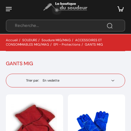
Accueil
/
SOUDURE
/
Soudure MIG/MAG
/
ACCESSOIRES ET
CONSOMMABLES MIG/MAG
/
EPI - Protections
/
GANTS MIG
GANTS MIG
Trier par: