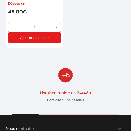
excellent pour les travaux
Découvrir
particulièrement lourds ou
48,00€
dans lesquels il faut
s'agenouiller.
-
+
Marque: TRAFIMET
Rèf: F12095
Ajouter au panier
Livraison rapide en 24/48h
Domicile ou point relais
Nous contacter