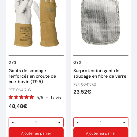
«fourchette» : bande de
matière cousue entre les
doigts
Norme 2111 - EN 388
Marque: GYS
Rèf: 045323
GYS
GYS
Gants de soudage
Surprotection gant de
renforcés en croute de
soudage en fibre de verre
cuir bovin (T9,5)
REF: 064157.G
REF: 064171.G
23,52€
5
/
5
-
1
avis
48,48€
-
+
-
+
Ajouter au panier
Ajouter au panier