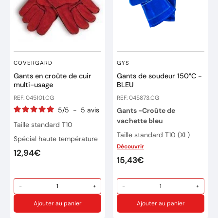
COVERGARD
GYS
Gants en croûte de cuir
Gants de soudeur 150°C -
multi-usage
BLEU
REF: 045101.CG
REF: 045873.CG
5
/
5
-
5
avis
Gants -Croûte de
vachette bleu
Taille standard T10
Taille standard T10 (XL)
Spécial haute température
Découvrir
Manchette 14cm
12,94€
15,43€
Température: 150°C
-
+
-
+
Ajouter au panier
Ajouter au panier