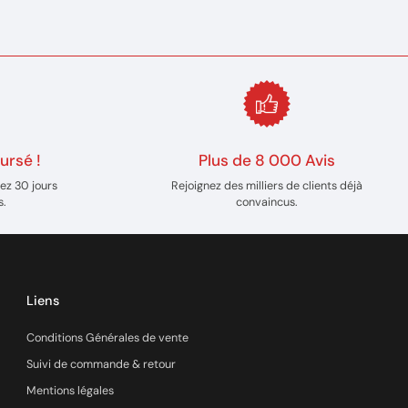
ursé !
Plus de 8 000 Avis
ez 30 jours
Rejoignez des milliers de clients déjà
s.
convaincus.
Liens
Conditions Générales de vente
Suivi de commande & retour
Mentions légales