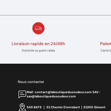
Livraison rapide en 24/48h
Paiem
Domicile ou point relais
Carte 
Nous contacter
Mail : contact@laboutiquedusoudeur.comㅤㅤㅤㅤ SAV :
sav@laboutiquedusoudeur.com
SAS BATS ｜ 32 Chemin D'enrobert｜32200 Gimont