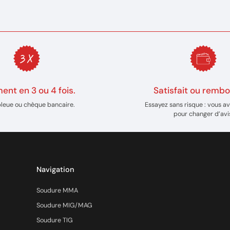
ent en 3 ou 4 fois.
Satisfait ou rembo
bleue ou chèque bancaire.
Essayez sans risque : vous av
pour changer d’avi
Navigation
Soudure MMA
Soudure MIG/MAG
Soudure TIG