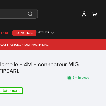
L'ATELIER
 FAIRE
PROMOTIONS
 FAIRE
necteur MIG EURO - pour MULTIPEARL
 lamelle - 4M - connecteur MIG
TIPEARL
6 - En stock
gratuitement