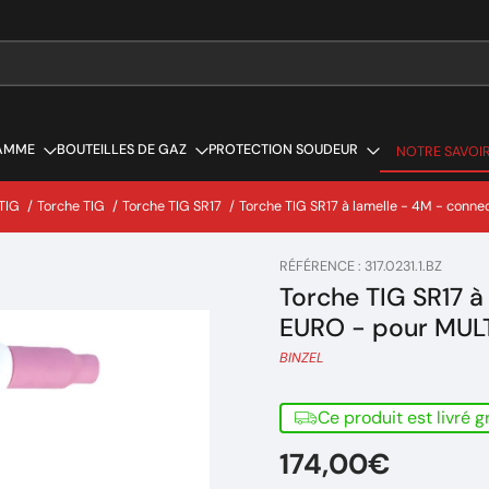
AMME
BOUTEILLES DE GAZ
PROTECTION SOUDEUR
NOTRE SAVOIR
NOTRE SAVOIR
TIG
/
Torche TIG
/
Torche TIG SR17
/
Torche TIG SR17 à lamelle - 4M - con
RÉFÉRENCE : 317.0231.1.BZ
Torche TIG SR17 à
EURO - pour MUL
BINZEL
Ce produit est livré 
174,00€