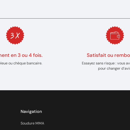
ent en 3 ou 4 fois.
Satisfait ou rembo
bleue ou chèque bancaire.
Essayez sans risque : vous av
pour changer d’avi
Navigation
Soudure MMA