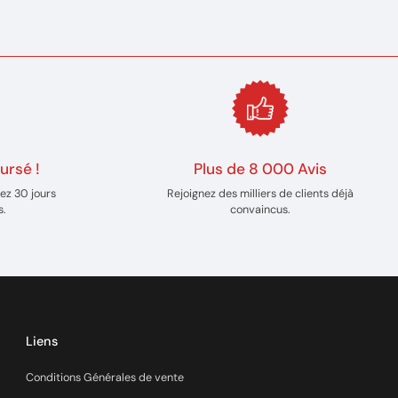
ursé !
Plus de 8 000 Avis
ez 30 jours
Rejoignez des milliers de clients déjà
s.
convaincus.
Liens
Conditions Générales de vente