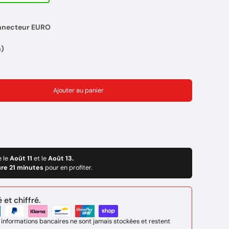
onnecteur EURO
n)
 robuste et fiable.
RO
Ajouter au panier
e le
Août 11
et le
Août 13.
ure 21 minutes
pour en profiter.
et chiffré.
 informations bancaires ne sont jamais stockées et restent