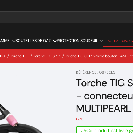
AMME
BOUTEILLES DE GAZ
PROTECTION SOUDEUR
NOTRE SAVOIR
NOTRE SAVOIR
TIG
/
Torche TIG
/
Torche TIG SR17
/
Torche TIG SR17 simple bouton- 4M - 
RÉFÉRENCE : 087521.G
Torche TIG 
- connecteu
MULTIPEARL
GYS
Ce produit est livré 