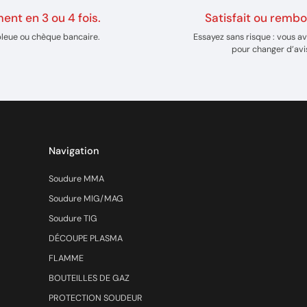
ent en 3 ou 4 fois.
Satisfait ou rembo
bleue ou chèque bancaire.
Essayez sans risque : vous av
pour changer d’avi
Navigation
Soudure MMA
Soudure MIG/MAG
Soudure TIG
DÉCOUPE PLASMA
FLAMME
BOUTEILLES DE GAZ
PROTECTION SOUDEUR