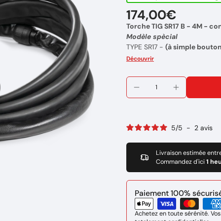
174,00€
Torche TIG SR17 B - 4M - c
Modèle spècial
TYPE SR17 -
(à simple bouto
Refroidissement par air
Découvrir
Torche de puissance moyenne,
Connecteur MIG de type EU
Marque: GYS
Référence : 087521
5
/
5
-
2
avis
Livraison estimée entr
Commandez d'ici
1 he
Paiement 100% sécurisé 
Achetez en toute sérénité. Vos