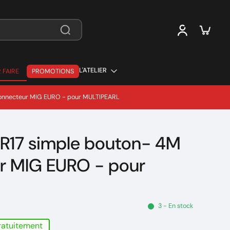
L'ATELIER
 FAIRE
PROMOTIONS
 FAIRE
connecteur MIG EURO - pour MULTIPEARL
SR17 simple bouton- 4M
r MIG EURO - pour
3 - En stock
gratuitement