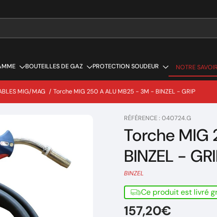
AMME
BOUTEILLES DE GAZ
PROTECTION SOUDEUR
NOTRE SAVOIR
NOTRE SAVOIR
ABLES MIG/MAG
/
Torche MIG 250 A ALU MB25 - 3M - BINZEL - GRIP
RÉFÉRENCE : 040724.G
Torche MIG 
BINZEL - GRI
BINZEL
Ce produit est livré 
157,20€