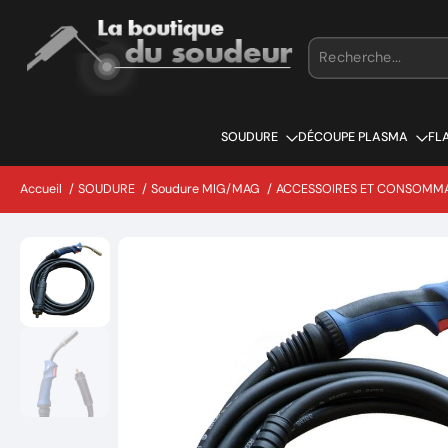
Aller
au
contenu
SOUDURE
DÉCOUPE PLASMA
FL
Accueil
/
SOUDURE
/
Soudure MIG/MAG
/
ACCESSOIRES ET CONSOMM
Passer
aux
informations
sur
le
produit