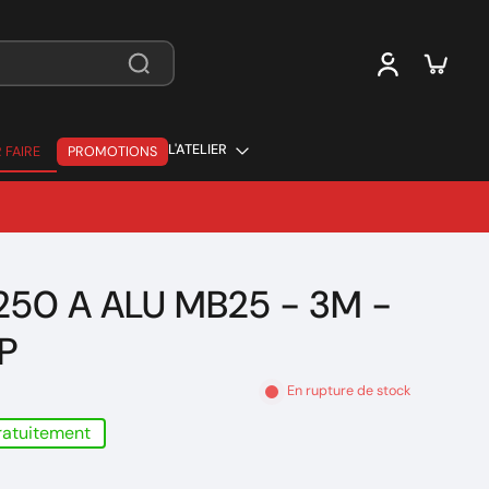
L'ATELIER
 FAIRE
PROMOTIONS
 FAIRE
250 A ALU MB25 - 3M -
P
En rupture de stock
gratuitement