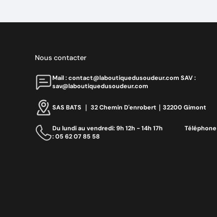
Nous contacter
Mail : contact@laboutiquedusoudeur.comㅤㅤㅤㅤ SAV :
sav@laboutiquedusoudeur.com
SAS BATS ｜ 32 Chemin D'enrobert｜32200 Gimont
Du lundi au vendredi: 9h 12h - 14h 17h ‎ ‎ ‎ ‎ ‎ ‎ ‎ ‎ ‎ ‎ ‎ ‎ ‎ ‎‎ Téléphone
: 05 62 07 85 58