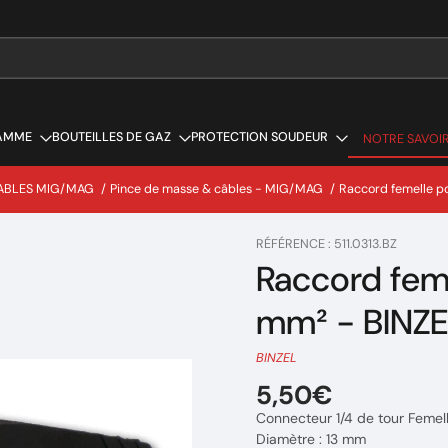
AMME
BOUTEILLES DE GAZ
PROTECTION SOUDEUR
NOTRE SAVOIR
NOTRE SAVOIR
ABLES MIG/MAG
/
Pince de masse & câbles - MIG/MAG
/
Raccord femelle p
RÉFÉRENCE : 511.0313.BZ
Raccord feme
mm² - BINZE
BINZEL
5,50€
Connecteur 1/4 de tour Femel
Diamètre : 13 mm