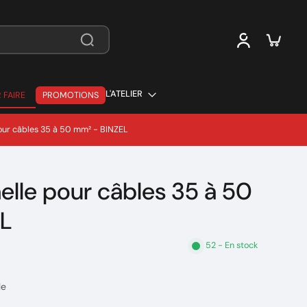
L'ATELIER
 FAIRE
PROMOTIONS
 FAIRE
our câbles 35 à 50 mm² - BINZEL
lle pour câbles 35 à 50
L
52 - En stock
le