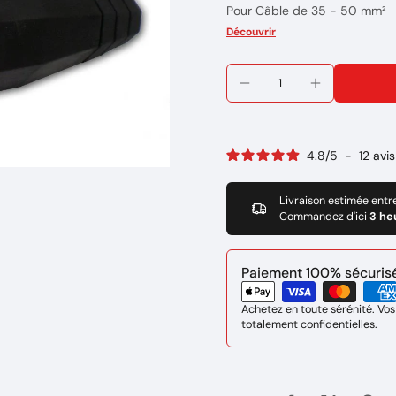
Pour Câble de 35 - 50 mm²
Marque : BINZEL
Découvrir
Réference: 511.0313
4.8
/
5
-
12
avis
Livraison estimée entr
Commandez d'ici
3 he
Paiement 100% sécurisé 
Achetez en toute sérénité. Vos
totalement confidentielles.