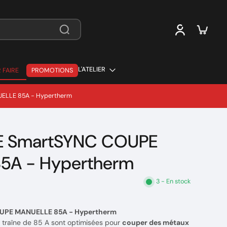
L'ATELIER
 FAIRE
PROMOTIONS
 FAIRE
LLE 85A - Hypertherm
 SmartSYNC COUPE
5A - Hypertherm
3 - En stock
PE MANUELLE 85A - Hypertherm
 traîne de 85 A sont optimisées pour
couper des métaux