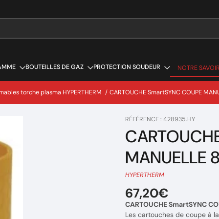
AMME
BOUTEILLES DE GAZ
PROTECTION SOUDEUR
NOTRE SAVOIR
NOTRE SAVOIR
ables torche plasma HYPERTHERM
/
CARTOUCHE SmartSYNC COUPE MANUE
RÉFÉRENCE : 428935.HY
CARTOUCHE
MANUELLE 8
HYPERTHERM
67,20€
CARTOUCHE SmartSYNC COU
Les cartouches de coupe à la