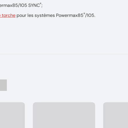
®
wermax85/105 SYNC
;
®
 torche
pour les systèmes Powermax85
/105.