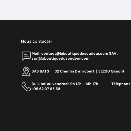
Nous contacter
Mail : contact@laboutiquedusoudeur.comㅤㅤㅤㅤ SAV :
sav@laboutiquedusoudeur.com
SAS BATS ｜ 32 Chemin D'enrobert｜32200 Gimont
Du lundi au vendredi: 9h 12h - 14h 17h ‎ ‎ ‎ ‎ ‎ ‎ ‎ ‎ ‎ ‎ ‎ ‎ ‎ ‎‎ Téléphone
: 05 62 07 85 58