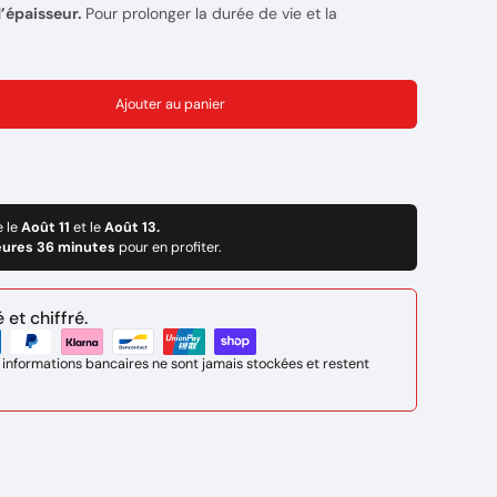
d’épaisseur.
Pour prolonger la durée de vie et la
il est important de choisir la cartouche qui est optimisée
 traîne de 85 A sont compatibles avec :
Ajouter au panier
r les systèmes Powermax85/105 SYNC®;
nt un adaptateur de torche pour les systèmes
e le
Août 11
et le
Août 13.
eures 36 minutes
pour en profiter.
et chiffré.
 informations bancaires ne sont jamais stockées et restent