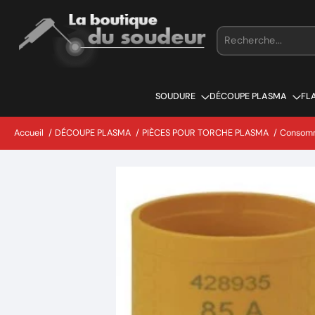
Aller
au
contenu
SOUDURE
DÉCOUPE PLASMA
FL
Accueil
/
DÉCOUPE PLASMA
/
PIÈCES POUR TORCHE PLASMA
/
Consomm
Passer
aux
informations
sur
le
produit