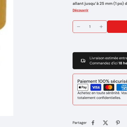
allant jusqu’à 25 mm (1 po) 
performance de la cartouche, 
Découvrir
pour la pièce à couper.
Les cartouches de coupe à la
les torches SmartSYNC® pou
les torches Duramax® utilisa
Powermax85®/105.
Marque : Hypertherm
Rèf : 428935
Livraison estimée entr
Commandez d'ici
18 h
Paiement 100% sécurisé 
Achetez en toute sérénité. Vos
totalement confidentielles.
Partager