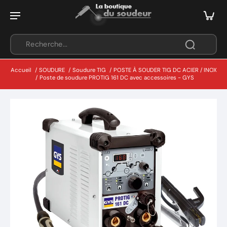
Accueil
/
SOUDURE
/
Soudure TIG
/
POSTE À SOUDER TIG DC ACIER / INOX
/
Poste de soudure PROTIG 161 DC avec accessoires - GYS