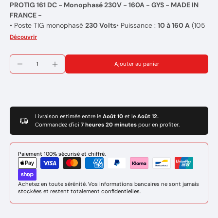
PROTIG 161 DC - Monophasé 230V - 160A - GYS
- MADE IN
FRANCE -
• Poste TIG monophasé
230 Volts
• Puissance :
10 à 160 A
(105
A @ 60%, à 40°C ambiant)• Pour acier et inox
Découvrir
LIVRE AVEC
:
1x Torche TIG SR17DB 4M
Ajouter au panier
1x Coffret TIG
1x Porte éléctrode MMA avec cable
1x Pince de masse avec cable
1x Notice d'utilisation
Poids de l'ensemble: 13,8 kg
Marque : GYS
Livraison estimée entre le
Août 10
et le
Août 12.
Commandez d'ici
7 heures 20 minutes
pour en profiter.
Réference: 062054
Garantie de 2 ans
Paiement 100% sécurisé et chiffré.
Achetez en toute sérénité. Vos informations bancaires ne sont jamais
stockées et restent totalement confidentielles.