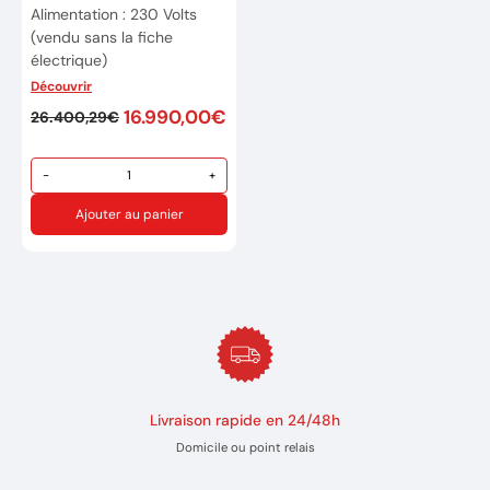
Alimentation : 230 Volts
(vendu sans la fiche
électrique)
Découvrir
Puissance de soudage:
1200 Watt
16.990,00€
26.400,29€
Epaisseur de soudure:
4,5mm
-
+
Matière à souder : Acier /
Ajouter au panier
Acier galvanisé / Inox /
Laiton / Cuivre / Aluminium
Utilisation avec GAZ de
type ARGON pur
32 Modes préenregistrées
Interface utilisateur simple
et intuitive
Prise en main rapide
Livraison rapide en 24/48h
Domicile ou point relais
Poids: 38 kg
Réference:7EW001