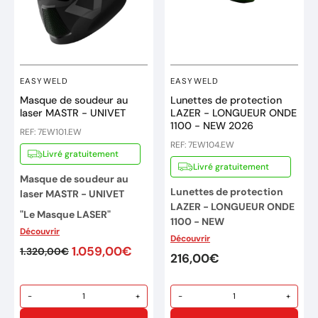
EASYWELD
EASYWELD
Masque de soudeur au
Lunettes de protection
laser MASTR - UNIVET
LAZER - LONGUEUR ONDE
1100 - NEW 2026
REF: 7EW101.EW
REF: 7EW104.EW
Livré gratuitement
Livré gratuitement
Masque de soudeur au
Lunettes de protection
laser MASTR - UNIVET
LAZER - LONGUEUR ONDE
"Le Masque LASER"
1100 - NEW
Découvrir
Marque : EASYWELD
Découvrir
En matériau haut de
1.059,00€
1.320,00€
Réference: 7EW101
gamme cette montures
216,00€
optiques, TR90 (le
thermoplastique le plus
-
+
-
+
léger du marché). Une
matière surprenante à la