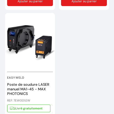
Ajouter au panier
Ajouter au panier
fois résistante aux chocs,
au vieillissement, une
resistance accru au LASER,
avec une souplesse
extrême.
Monture
: TR90
Verre
: Polycarbonate
Distance de protection
:
800 - 1100mm
Maintien
: Branches
Couleur de la monture
:
Noire
EASYWELD
Options des oculaires
IR5,
Poste de soudure LASER
ANTI RAYURE
manuel MA1-45 - MAX
PHOTONICS
Norme oculaire CE EN207
REF: 7EW001.EW
Marque : EASYWELD
Livré gratuitement
Réference: 7EW104