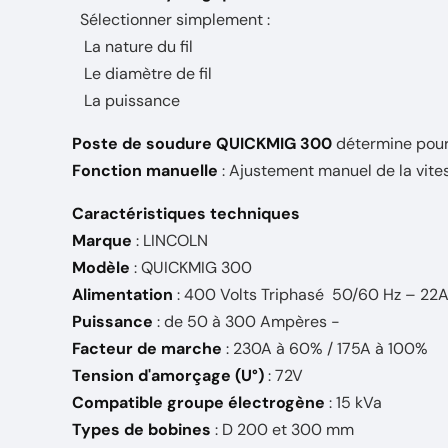
Sélectionner simplement :
La nature du fil
Le diamètre de fil
La puissance
Poste de soudure QUICKMIG 300
détermine pour 
Fonction manuelle
: Ajustement manuel de la vitess
Caractéristiques techniques
Marque
: LINCOLN
Modèle
: QUICKMIG 300
Alimentation
: 400 Volts Triphasé 50/60 Hz – 22
Puissance
: de 50 à 300 Ampères -
Facteur de marche
: 230A à 60% / 175A à 100%
Tension d'amorçage (U°)
: 72V
Compatible groupe électrogène
: 15 kVa
Types de bobines
: D 200 et 300 mm