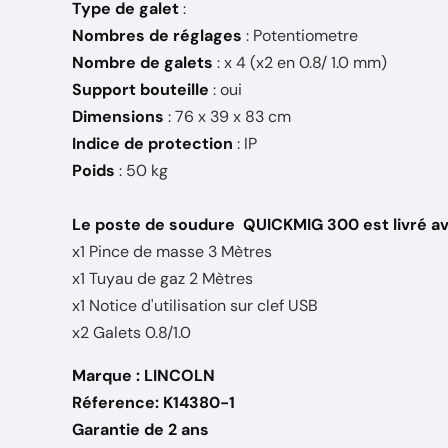
Type de galet
:
Nombres de réglages
: Potentiometre
Nombre de galets
: x 4 (x2 en 0.8/ 1.0 mm)
Support bouteille
: oui
Dimensions
: 76 x 39 x 83 cm
Indice de protection
: IP
Poids
: 50 kg
Le poste de soudure QUICKMIG 300 est livré av
x1 Pince de masse 3 Mètres
x1 Tuyau de gaz 2 Mètres
x1 Notice d'utilisation sur clef USB
x2 Galets 0.8/1.0
Marque : LINCOLN
Réference: K14380-1
Garantie de 2 ans