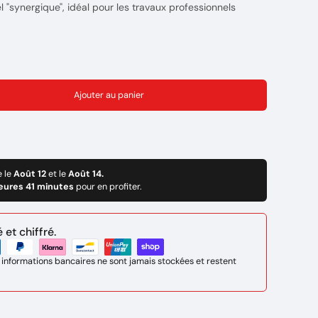
 "synergique", idéal pour les travaux professionnels
inox, l’aluminum
 QUICKMIG COMPACTS
sont conçus pour un usage
Ajouter au panier
arantissent des performances de soudage optimales en
 et électrode enrobée.
ont simples d'utilisation et sont adaptés aux travaux de
ration de véhicules et à la maintenance légère d'engins
rant respectivement 250A et 300A, avec affichage digital
e le
Août 12
et le
Août 14.
n standard de 4 galets d'entraînement pour un dévidage
eures 41 minutes
pour en profiter.
 torche MIG et sont montés sur un chariot grosses roues
eilles de gaz
et chiffré.
 informations bancaires ne sont jamais stockées et restent