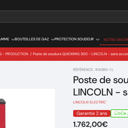
AMME
BOUTEILLES DE GAZ
PROTECTION SOUDEUR
NOTRE SAVOIR
NOTRE SAVOIR
G - PRODUCTION
/
Poste de soudure QUICKMIG 300 - LINCOLN - sans acces
RÉFÉRENCE : K14380-1.L
Poste de so
LINCOLN - s
LINCOLN ELECTRIC
Garantie 2 ans
Ce 
1.762,00€