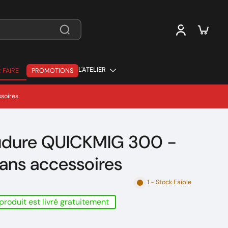
L'ATELIER
 FAIRE
PROMOTIONS
 FAIRE
soires
udure QUICKMIG 300 -
ans accessoires
1 - Stock Faible
produit est livré gratuitement