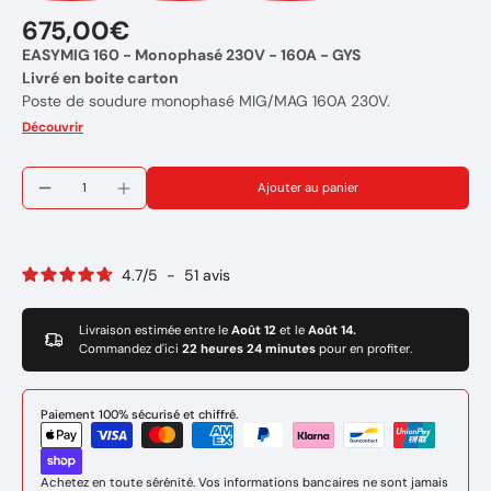
675,00€
EASYMIG 160 - Monophasé 230V - 160A - GYS
Livré en boite carton
Poste de soudure monophasé MIG/MAG 160A 230V.
Technologie inverter IGBT
Découvrir
LIVRE AVEC
:
1x Torche déconnectable 150A 2m
Ajouter au panier
1x Kit accessoire pour soudure sans gaz
(buse no-gaz + tube contact 0,9mm + clé de serrage )
1x Pince de masse avec cable de 1,6m - 16 mm²
1x Porte électrode MMA avec cable 1,6m - 10 mm²
4.7
/
5
-
51
avis
1x Tuyau de gaz 1m avec 2 colliers de serrage
1x Notice d'utilisation
Marque : GYS
Livraison estimée entre le
Août 12
et le
Août 14.
Commandez d'ici
22 heures 24 minutes
pour en profiter.
Réference: 032255
Garantie de 2 ans
Paiement 100% sécurisé et chiffré.
Achetez en toute sérénité. Vos informations bancaires ne sont jamais