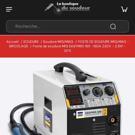
Accueil
/
SOUDURE
/
Soudure MIG/MAG
/
POSTE DE SOUDURE MIG/MAG -
BRICOLAGE
/
Poste de soudure MIG EASYMIG 160 -160A 230V - 3 EN1 -
GYS