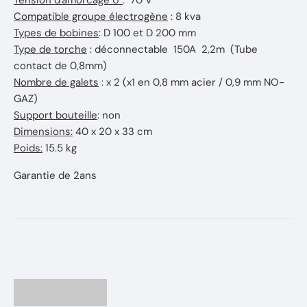
Tension d'amorcage U°
: 70 V
Compatible groupe électrogène
: 8 kva
Types de bobines
: D 100 et D 200 mm
Type de torche
: déconnectable 150A 2,2m (Tube
contact de 0,8mm)
Nombre de galets
: x 2 (x1 en 0,8 mm acier / 0,9 mm NO-
GAZ)
Support bouteille
: non
Dimensions:
40 x 20 x 33 cm
Poids:
15.5 kg
Garantie de 2ans